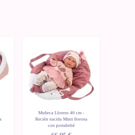
Muñeca Llorens 40 cm -
Muñec
a
Recién nacida Mimi llorona
Recién
con portabebé
"H
66,95 €