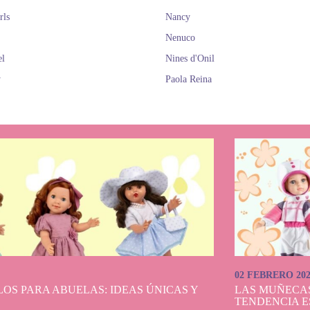
rls
Nancy
Nenuco
el
Nines d'Onil
y
Paola Reina
02 FEBRERO 20
OS PARA ABUELAS: IDEAS ÚNICAS Y
LAS MUÑECA
TENDENCIA E