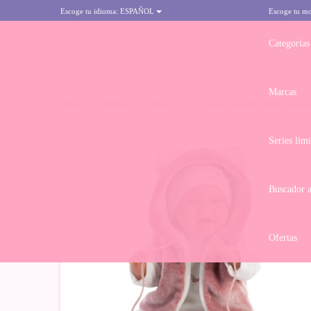
Escoge tu idioma:
ESPAÑOL
Escoge tu m
Categorías
Marcas
INICIO
>
MUÑECA LLORENS 42 CM - RECIÉN NACIDA MIMI SONRI
Series lim
Buscador 
Ofertas