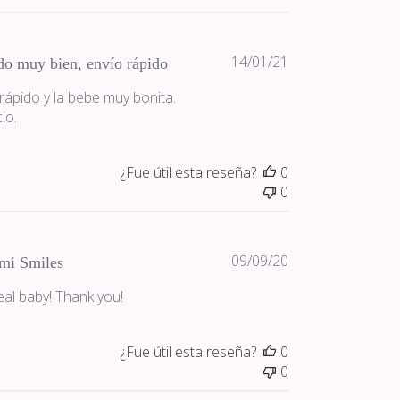
Fecha
14/01/21
o muy bien, envío rápido
de
rápido y la bebe muy bonita.
publicación
io.
¿Fue útil esta reseña?
0
0
Fecha
09/09/20
mi Smiles
de
real baby! Thank you!
publicación
¿Fue útil esta reseña?
0
0