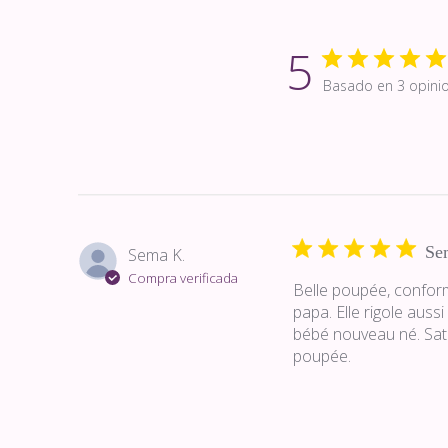
5
Basado en 3 opini
Se
Sema K.
Compra verificada
Belle poupée, conform
papa. Elle rigole aus
bébé nouveau né. Satis
poupée.