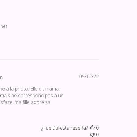
ones
Fecha
05/12/22
m
de
e à la photo. Elle dit mama,
publicación
si mais ne correspond pas à un
faite, ma fille adore sa
¿Fue útil esta reseña?
0
0