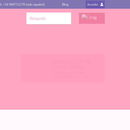
el: +34 960711278 (solo español)
Blog
Acceder
0
Entrega en 24/48h
en días hábiles
* Envíos a la península,
(otros destinos
clica aquí
)