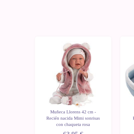
0 cm -
Muñeca Llorens 42 cm -
llorona
Recién nacida Mimi sonrisas
con chaqueta rosa
63,95 €