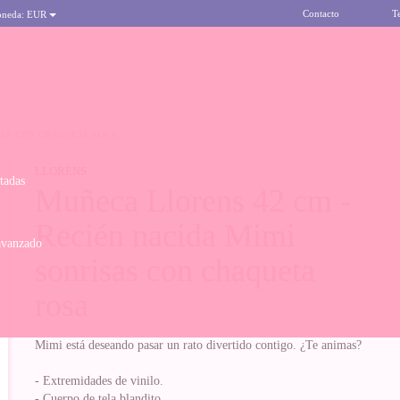
Contacto
T
oneda:
EUR
SAS CON CHAQUETA ROSA
LLORENS
itadas
Muñeca Llorens 42 cm -
Recién nacida Mimi
avanzado
sonrisas con chaqueta
rosa
Mimi está deseando pasar un rato divertido contigo. ¿Te animas?
- Extremidades de vinilo.
- Cuerpo de tela blandito.