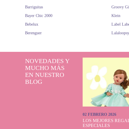
Barriguitas
Groovy Gi
Bayer Chic 2000
Klein
Bebelux
Label Lab
Berenguer
Lalaloops
NOVEDADES Y
MUCHO MÁS
EN NUESTRO
BLOG
02 FEBRERO 2026
LOS MEJORES REGAL
ESPECIALES