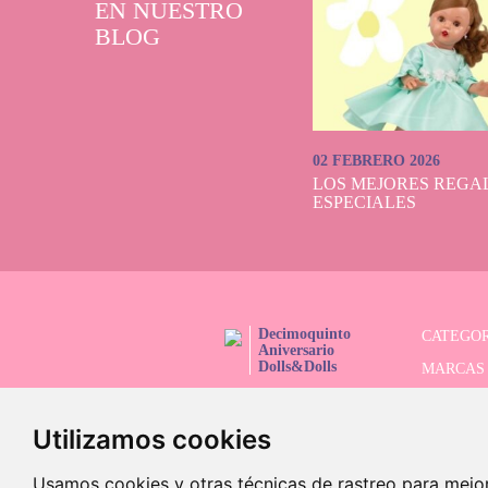
EN NUESTRO
BLOG
02 FEBRERO 2026
LOS MEJORES REGAL
ESPECIALES
Decimoquinto
CATEGOR
Aniversario
Dolls&Dolls
MARCAS
¡SÍGUENOS!
SERIES 
Utilizamos cookies
BUSCAD
OFERTAS
Usamos cookies y otras técnicas de rastreo para mejo