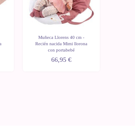
Muñeca Llorens 40 cm -
Muñec
a
Recién nacida Mimi llorona
Recién
con portabebé
"H
66,95 €