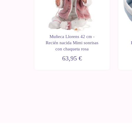
0 cm -
Muñeca Llorens 42 cm -
llorona
Recién nacida Mimi sonrisas
con chaqueta rosa
63,95 €