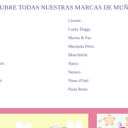
UBRE TODAS NUESTRAS MARCAS DE MU
Llorens
Lucky Doggy
Marina & Pau
Mariquita Pérez
Monchhichi
rls
Nancy
Nenuco
el
Nines d'Onil
y
Paola Reina