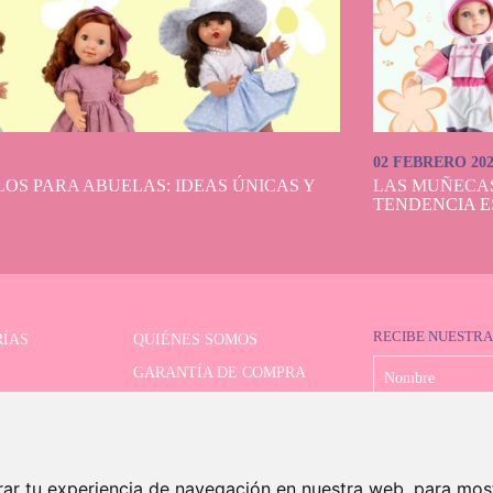
02 FEBRERO 20
OS PARA ABUELAS: IDEAS ÚNICAS Y
LAS MUÑECA
TENDENCIA E
RECIBE NUESTRA
ÍAS
QUIÉNES SOMOS
GARANTÍA DE COMPRA
LIMITADAS
FORMAS DE PAGO
OR AVANZADO
ENVÍO Y DEVOLUCIONES
CONTACTO
rar tu experiencia de navegación en nuestra web, para mos