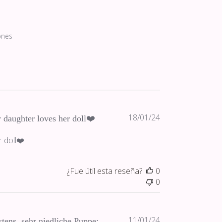
ones
Fecha
18/01/24
daughter loves her doll❤️
de
publicación
 doll❤️
¿Fue útil esta reseña?
0
0
Fecha
11/01/24
tens, sehr niedliche Puppe;