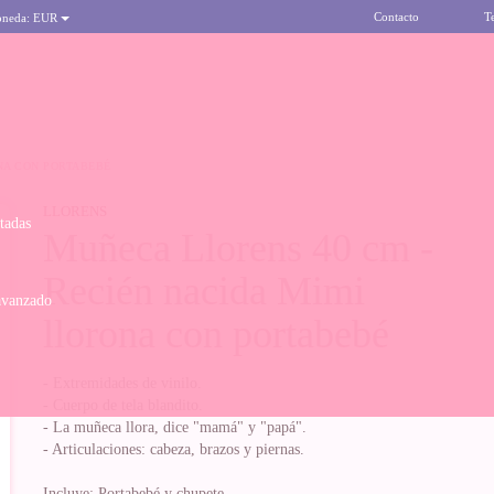
Contacto
T
oneda:
EUR
NA CON PORTABEBÉ
LLORENS
itadas
Muñeca Llorens 40 cm -
Recién nacida Mimi
avanzado
llorona con portabebé
- Extremidades de vinilo.
- Cuerpo de tela blandito.
- La muñeca llora, dice "mamá" y "papá".
- Articulaciones: cabeza, brazos y piernas.
Incluye: Portabebé y chupete.