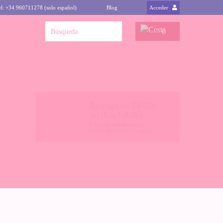
el: +34 960711278 (solo español)
Blog
Acceder
0
Entrega en 24/48h
en días hábiles
* Envíos a la península,
(otros destinos
clica aquí
)