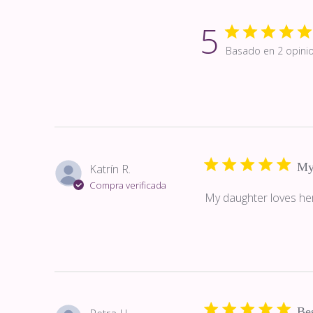
5
Basado en 2 opini
My 
Katrín R.
Compra verificada
My daughter loves her
Bes