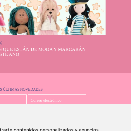
26
S QUE ESTÁN DE MODA Y MARCARÁN
STE AÑO
S ÚLTIMAS NOVEDADES
Acepto la política de privacidad
trarte contenidos personalizados y anuncios