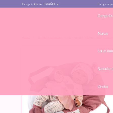
Escoge tu idioma:
ESPAÑOL
Escoge tu m
Categorías
Marcas
INICIO
>
MUÑECA LLORENS 40 CM - RECIÉN NACIDA MIMI LLORO
Series lim
Buscador 
Ofertas