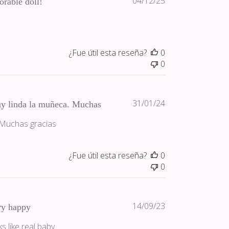
Fecha
04/12/25
rable doll!
de
publicación
¿Fue útil esta reseña?
0
0
Fecha
31/01/24
y linda la muñeca. Muchas
de
 Muchas gracias
publicación
¿Fue útil esta reseña?
0
0
Fecha
14/09/23
ry happy
de
s like real baby.
publicación