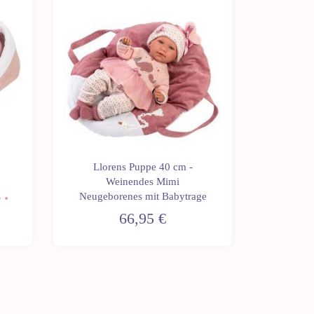
Llorens Puppe 40 cm -
Llor
Weinendes Mimi
Neugeb
Neugeborenes mit Babytrage
"H
66,95 €