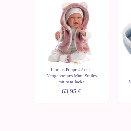
 cm -
Llorens Puppe 42 cm -
Heulsuse
Neugeborenes Mimi Smiles
mit rosa Jacke
N
63,95 €