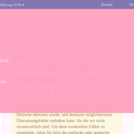
Kontakt
Tel
 Währung:
EUR
n
 MIT KRIPPE
LLORENS
 Serie
Llorens Puppe 40 cm -
Neugeborenes Mimi
ine
Heulsuse mit Krippe
ACHTUNG
: Sie besuchen unsere Web, die automatisch ins
Deutsche übersetzt wurde, und demnach möglicherweise
Übersetzungsfehler enthalten kann, für die wir nicht
verantwortlich sind. Um diese eventuellen Fehler zu
vermeiden, rufen Sie bitte die englische oder spanische