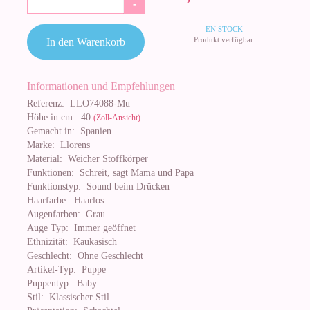
-
EN STOCK
Produkt verfügbar.
In den Warenkorb
Informationen und Empfehlungen
Referenz:
LLO74088-Mu
Höhe in cm:
40
(Zoll-Ansicht)
Gemacht in:
Spanien
Marke:
Llorens
Material:
Weicher Stoffkörper
Funktionen:
Schreit, sagt Mama und Papa
Funktionstyp:
Sound beim Drücken
Haarfarbe:
Haarlos
Augenfarben:
Grau
Auge Typ:
Immer geöffnet
Ethnizität:
Kaukasisch
Geschlecht:
Ohne Geschlecht
Artikel-Typ:
Puppe
Puppentyp:
Baby
Stil:
Klassischer Stil