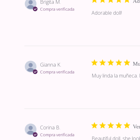
Ado
Brigita M.
Compra verificada
Adorable doll!
Mu
Gianna K.
Compra verificada
Muy linda la muñeca.
Ve
Corina B.
Compra verificada
Beautiful doll, she look