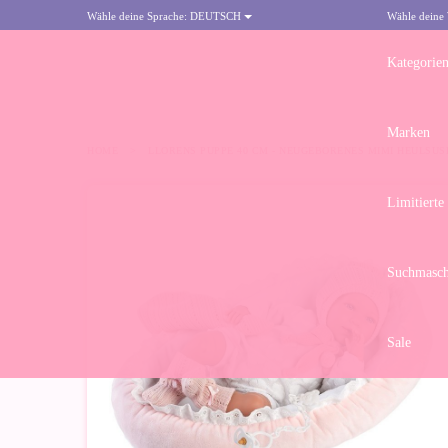
Wähle deine Sprache:
DEUTSCH
Wähle deine
Kategorie
Marken
HOME
>
LLORENS PUPPE 40 CM - NEUGEBORENES MIMI HEULSUSE
Limitierte
Suchmasch
Sale