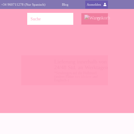
: +34 960711278 (Nur Spanisch)
Blog
Anmelden
0
Lieferung innerhalb von
24/48 Std. an Werktagen
*Sendungen auf die Halbinsel
(andere Plätze
hier klicken
-auf
Englisch-)