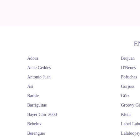
E
Adora
Berjuan
Anne Geddes
D'Nenes
Antonio Juan
Fofuchas
Así
Gorjuss
Barbie
Götz
Barriguitas
Groovy Gi
Bayer Chic 2000
Klein
Bebelux
Label Lab
Berenguer
Lalaloops