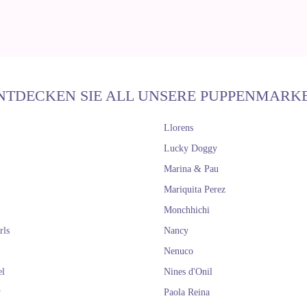
NTDECKEN SIE ALL UNSERE PUPPENMARK
Llorens
Lucky Doggy
Marina & Pau
Mariquita Perez
Monchhichi
rls
Nancy
Nenuco
el
Nines d'Onil
y
Paola Reina