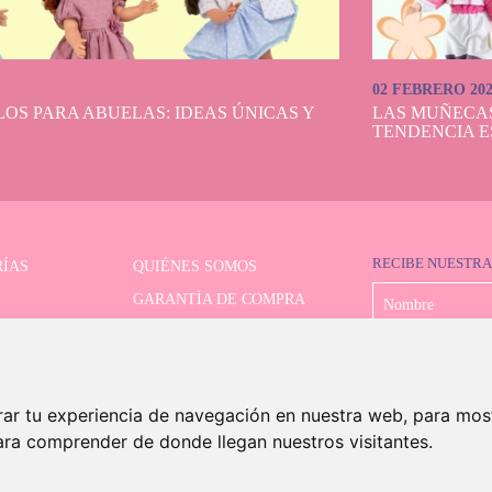
02 FEBRERO 20
OS PARA ABUELAS: IDEAS ÚNICAS Y
LAS MUÑECA
TENDENCIA E
RECIBE NUESTRA
ÍAS
QUIÉNES SOMOS
GARANTÍA DE COMPRA
LIMITADAS
FORMAS DE PAGO
OR AVANZADO
ENVÍO Y DEVOLUCIONES
CONTACTO
rar tu experiencia de navegación en nuestra web, para mos
ara comprender de donde llegan nuestros visitantes.
©2026 Dolls And Dolls. Todos los derechos reservados.
Aviso legal
.
Política de cookies