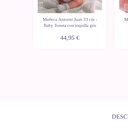
 33 cm -
Muñeca Antonio Juan 33 cm -
M
ana
Baby Toneta con toquilla gris
44,95 €
DESC