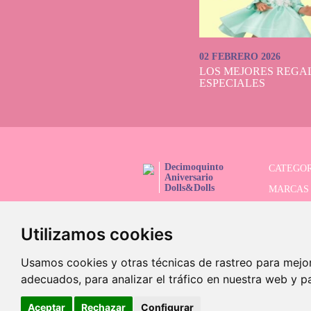
02 FEBRERO 2026
LOS MEJORES REGAL
ESPECIALES
Decimoquinto
CATEGOR
Aniversario
Dolls&Dolls
MARCAS
¡SÍGUENOS!
SERIES 
Utilizamos cookies
BUSCAD
OFERTAS
Usamos cookies y otras técnicas de rastreo para mejo
adecuados, para analizar el tráfico en nuestra web y p
Aceptar
Rechazar
Configurar