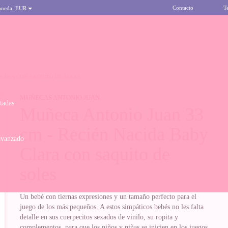
Contacto
T
oneda:
EUR
CLARA CON SAQUITO DE SOLES
MUÑECAS ANTONIO JUAN
itadas
Muñeca Antonio Juan 33
cm - Recién Nacida Baby
avanzado
Clara con saquito de
soles
Un bebé con tiernas expresiones y un tamaño perfecto para el
juego de los más pequeños. A estos simpáticos bebés no les falta
detalle en sus cuerpecitos sexados de vinilo, su ropita y
complementos, para que los niños y niñas se inicien en los juegos