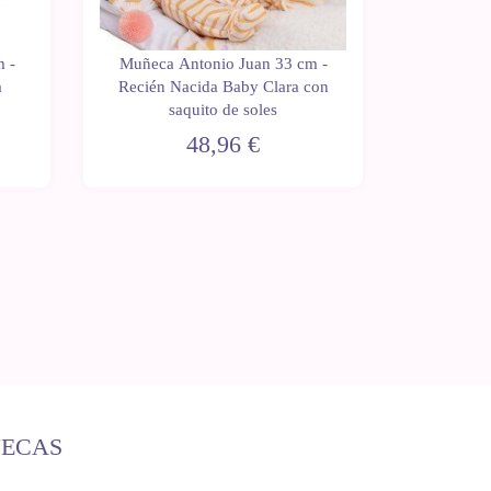
 -
Muñeca Antonio Juan 33 cm -
Muñeca 
a
Recién Nacida Baby Clara con
Baby T
saquito de soles
48,96 €
ÑECAS