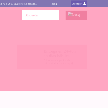
el: +34 960711278 (solo español)
Blog
Acceder
0
Entrega en 24/48h
en días hábiles
* Envíos a la península,
(otros destinos
clica aquí
)