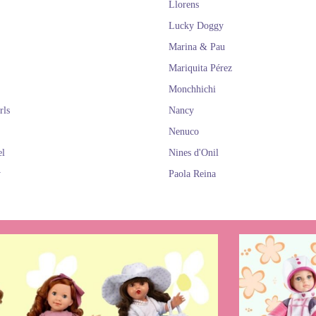
Llorens
Lucky Doggy
Marina & Pau
Mariquita Pérez
Monchhichi
rls
Nancy
Nenuco
el
Nines d'Onil
y
Paola Reina