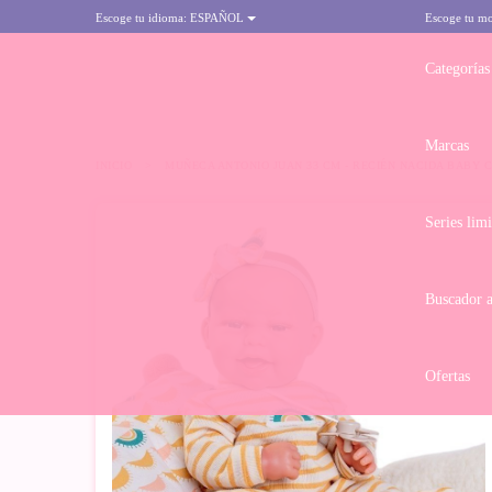
Escoge tu idioma:
ESPAÑOL
Escoge tu m
Categorías
Marcas
INICIO
>
MUÑECA ANTONIO JUAN 33 CM - RECIÉN NACIDA BABY 
Series lim
Buscador 
Ofertas