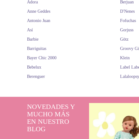
Adora
Berjuan
Anne Geddes
D'Nenes
Antonio Juan
Fofuchas
Así
Gorjuss
Barbie
Götz
Barriguitas
Groovy Gi
Bayer Chic 2000
Klein
Bebelux
Label Lab
Berenguer
Lalaloops
NOVEDADES Y
MUCHO MÁS
EN NUESTRO
BLOG