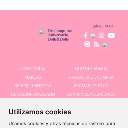
¡SÍGUENOS!
Decimoquinto
Aniversario
Dolls&Dolls
CATEGORÍAS
QUIÉNES SOMOS
MARCAS
GARANTÍA DE COMPRA
SERIES LIMITADAS
FORMAS DE PAGO
BUSCADOR AVANZADO
ENVÍO Y DEVOLUCIONES
OFERTAS
CONTACTO
Utilizamos cookies
Usamos cookies y otras técnicas de rastreo para
RECIBE NUESTRAS ÚLTIMAS NOVEDADES