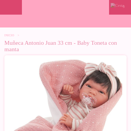
0
INICIO
>
Muñeca Antonio Juan 33 cm - Baby Toneta con
manta