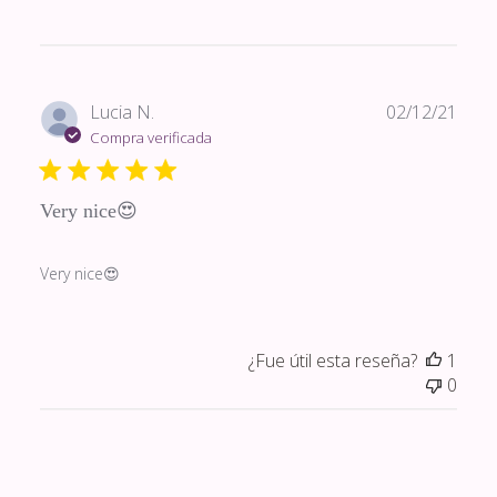
Fech
Lucia N.
02/12/21
de
Compra verificada
publi
Very nice😍
Very nice😍
¿Fue útil esta reseña?
1
0