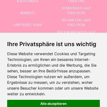
KATEGORIEN
ÜBER UNS
SENDUNGEN (AUF
MARKEN
ENGLISCH)
BEZAHLUNG (AUF
LIMITIERTE SERIE
ENGLISCH)
RÜCKSENDUNGEN (AUF
ERWEITERTE SUCHE
ENGLISCH)
Ihre Privatsphäre ist uns wichtig
SCHLUSSVERKAUF
KONTAKT
Diese Website verwendet Cookies und Targeting
Technologien, um Ihnen ein besseres Internet-
ERHALTEN SIE UNSERE NEUESTEN NACHRICHTEN AUF ENGLISCH
Erlebnis zu ermöglichen und die Werbung, die Sie
sehen, besser an Ihre Bedürfnisse anzupassen.
Diese Technologien nutzen wir außerdem, um
Ergebnisse zu messen, um zu verstehen, woher
Ich akzeptiere die Datenschutzbestimmungen
unsere Besucher kommen oder um unsere Website
-
weiter zu entwickeln.
+
43,95 €
Alle akzeptieren