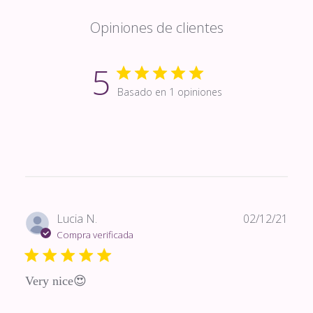
Opiniones de clientes
5
Basado en 1 opiniones
Fech
Lucia N.
02/12/21
de
Compra verificada
publi
Very nice😍