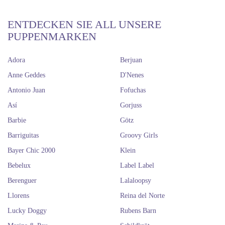
ENTDECKEN SIE ALL UNSERE
PUPPENMARKEN
Adora
Berjuan
Anne Geddes
D'Nenes
Antonio Juan
Fofuchas
Así
Gorjuss
Barbie
Götz
Barriguitas
Groovy Girls
Bayer Chic 2000
Klein
Bebelux
Label Label
Berenguer
Lalaloopsy
Llorens
Reina del Norte
Lucky Doggy
Rubens Barn