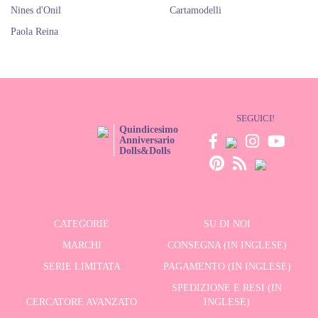
Nines d'Onil
Cartamodelli
Paola Reina
SEGUICI!
Quindicesimo
Anniversario
Dolls&Dolls
CATEGORIE
SU DI NOI
MARCHI
CONSEGNA (IN INGLESE)
SERIE LIMITATA
PAGAMENTO (IN INGLESE)
SPEDIZIONE E RESI (IN
CERCATORE AVANZATO
INGLESE)