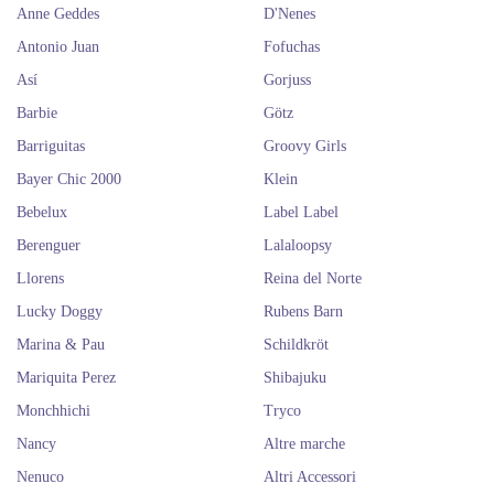
Anne Geddes
D'Nenes
Antonio Juan
Fofuchas
Así
Gorjuss
Barbie
Götz
Barriguitas
Groovy Girls
Bayer Chic 2000
Klein
Bebelux
Label Label
Berenguer
Lalaloopsy
Llorens
Reina del Norte
Lucky Doggy
Rubens Barn
Marina & Pau
Schildkröt
Mariquita Perez
Shibajuku
Monchhichi
Tryco
Nancy
Altre marche
Nenuco
Altri Accessori