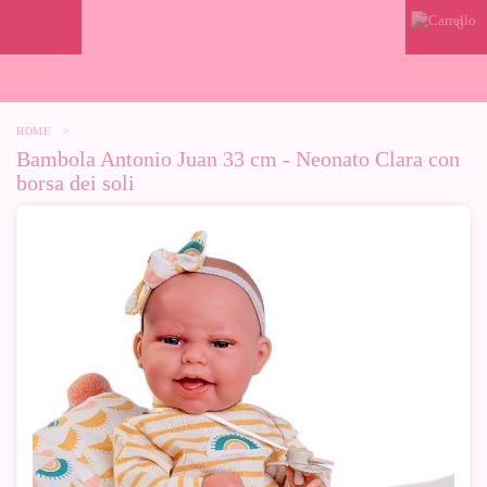
0
HOME
>
Bambola Antonio Juan 33 cm - Neonato Clara con
borsa dei soli