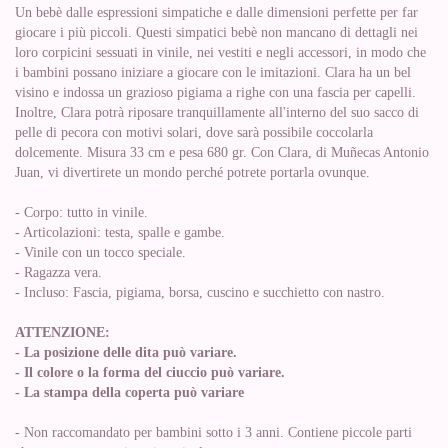
Un bebè dalle espressioni simpatiche e dalle dimensioni perfette per far
giocare i più piccoli. Questi simpatici bebè non mancano di dettagli nei
loro corpicini sessuati in vinile, nei vestiti e negli accessori, in modo che
i bambini possano iniziare a giocare con le imitazioni. Clara ha un bel
visino e indossa un grazioso pigiama a righe con una fascia per capelli.
Inoltre, Clara potrà riposare tranquillamente all'interno del suo sacco di
pelle di pecora con motivi solari, dove sarà possibile coccolarla
dolcemente. Misura 33 cm e pesa 680 gr. Con Clara, di Muñecas Antonio
Juan, vi divertirete un mondo perché potrete portarla ovunque.
- Corpo: tutto in vinile.
- Articolazioni: testa, spalle e gambe.
- Vinile con un tocco speciale.
- Ragazza vera.
- Incluso: Fascia, pigiama, borsa, cuscino e succhietto con nastro.
ATTENZIONE:
- La posizione delle dita può variare.
- Il colore o la forma del ciuccio può variare.
- La stampa della coperta può variare
- Non raccomandato per bambini sotto i 3 anni. Contiene piccole parti