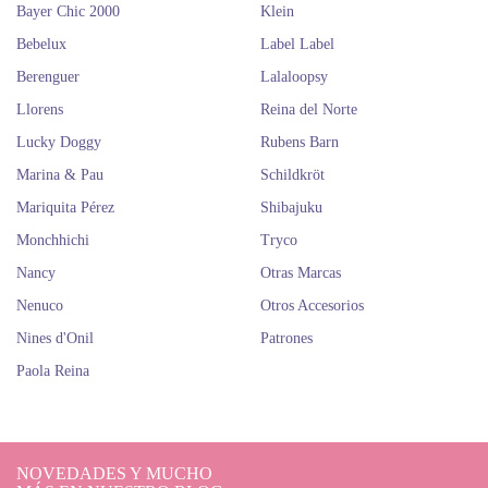
Bayer Chic 2000
Klein
Bebelux
Label Label
Berenguer
Lalaloopsy
Llorens
Reina del Norte
Lucky Doggy
Rubens Barn
Marina & Pau
Schildkröt
Mariquita Pérez
Shibajuku
Monchhichi
Tryco
Nancy
Otras Marcas
Nenuco
Otros Accesorios
Nines d'Onil
Patrones
Paola Reina
NOVEDADES Y MUCHO