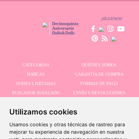
¡SÍGUENOS!
Decimoquinto
Aniversario
Dolls&Dolls
CATEGORÍAS
QUIÉNES SOMOS
MARCAS
GARANTÍA DE COMPRA
SERIES LIMITADAS
FORMAS DE PAGO
BUSCADOR AVANZADO
ENVÍO Y DEVOLUCIONES
OFERTAS
CONTACTO
Utilizamos cookies
Usamos cookies y otras técnicas de rastreo para
RECIBE NUESTRAS ÚLTIMAS NOVEDADES
mejorar tu experiencia de navegación en nuestra