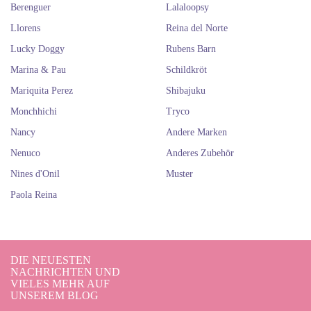
Berenguer
Lalaloopsy
Llorens
Reina del Norte
Lucky Doggy
Rubens Barn
Marina & Pau
Schildkröt
Mariquita Perez
Shibajuku
Monchhichi
Tryco
Nancy
Andere Marken
Nenuco
Anderes Zubehör
Nines d'Onil
Muster
Paola Reina
DIE NEUESTEN
NACHRICHTEN UND
VIELES MEHR AUF
UNSEREM BLOG