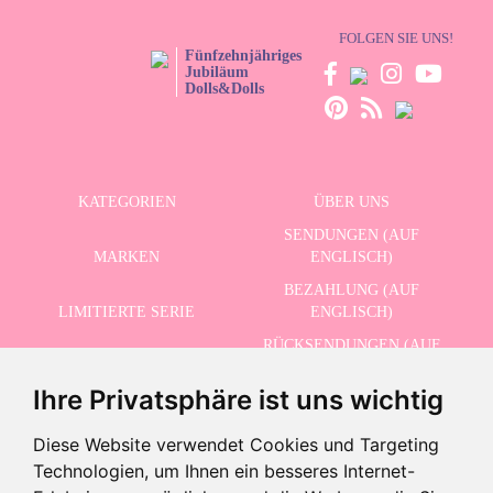
FOLGEN SIE UNS!
Fünfzehnjähriges
Jubiläum
Dolls&Dolls
KATEGORIEN
ÜBER UNS
SENDUNGEN (AUF
MARKEN
ENGLISCH)
BEZAHLUNG (AUF
LIMITIERTE SERIE
ENGLISCH)
RÜCKSENDUNGEN (AUF
ERWEITERTE SUCHE
ENGLISCH)
Ihre Privatsphäre ist uns wichtig
SCHLUSSVERKAUF
KONTAKT
Diese Website verwendet Cookies und Targeting
Technologien, um Ihnen ein besseres Internet-
ERHALTEN SIE UNSERE NEUESTEN NACHRICHTEN AUF ENGLISCH