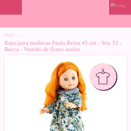
0
INICIO
>
Ropa para muñecas Paola Reina 45 cm - Soy Tú -
Becca - Vestido de flores azules