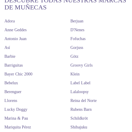
DESCUBRE TODAS NUESTRAS MARCAS
DE MUÑECAS
Adora
Berjuan
Anne Geddes
D'Nenes
Antonio Juan
Fofuchas
Así
Gorjuss
Barbie
Götz
Barriguitas
Groovy Girls
Bayer Chic 2000
Klein
Bebelux
Label Label
Berenguer
Lalaloopsy
Llorens
Reina del Norte
Lucky Doggy
Rubens Barn
Marina & Pau
Schildkröt
Mariquita Pérez
Shibajuku