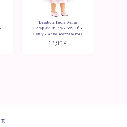
Bambola Paola Reina
Bam
-
Completo 45 cm - Soy Tú -
Comple
Emily - Abito scozzese rosa
Audr
18,95 €
LE