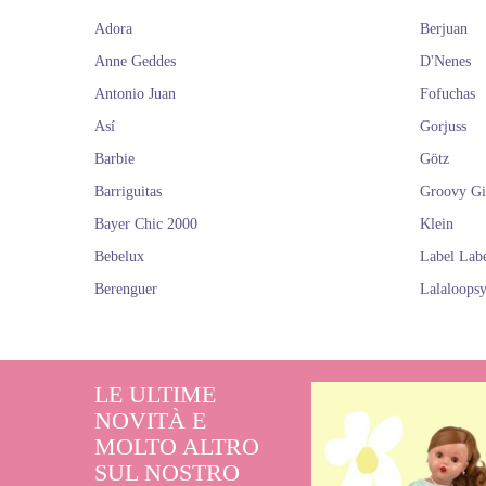
Adora
Berjuan
Anne Geddes
D'Nenes
Antonio Juan
Fofuchas
Así
Gorjuss
Barbie
Götz
Barriguitas
Groovy Gi
Bayer Chic 2000
Klein
Bebelux
Label Lab
Berenguer
Lalaloops
LE ULTIME
NOVITÀ E
MOLTO ALTRO
SUL NOSTRO