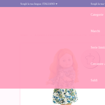
Scegli la tua lingua:
ITALIANO
Scegli la tua
Categorie
Marchi
HOME
>
BAMBOLA PAOLA REINA COMPLETO 45 CM - SOY TÚ - BECC
Serie limit
Cercatore 
Saldi