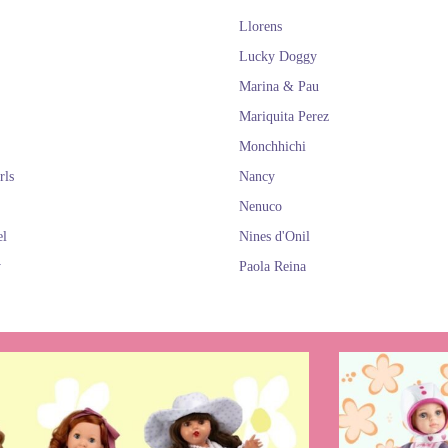
Llorens
Lucky Doggy
Marina & Pau
Mariquita Perez
Monchhichi
rls
Nancy
Nenuco
el
Nines d'Onil
y
Paola Reina