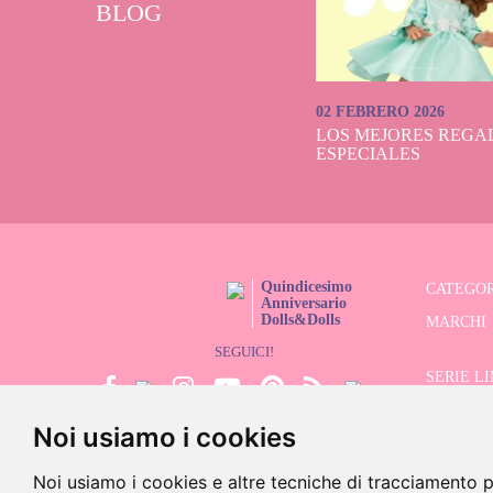
BLOG
02 FEBRERO 2026
LOS MEJORES REGAL
ESPECIALES
Quindicesimo
CATEGOR
Anniversario
Dolls&Dolls
MARCHI
SEGUICI!
SERIE L
Noi usiamo i cookies
CERCATO
SALDI
Noi usiamo i cookies e altre tecniche di tracciamento p