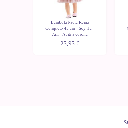
eina
Bambola Paola Reina
oy Tú -
Completo 45 cm - Soy Tú -
 a fiori
Ani - Abiti a corona
25,95 €
S