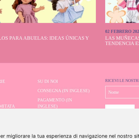
02 FEBRERO 20
OS PARA ABUELAS: IDEAS ÚNICAS Y
LAS MUÑECA
TENDENCIA E
RICEVI LE NOSTR
IE
SU DI NOI
CONSEGNA (IN INGLESE)
PAGAMENTO (IN
IMITATA
INGLESE)
SPEDIZIONE E RESI (IN
RE AVANZATO
INGLESE)
CONTATTO
er migliorare la tua esperienza di navigazione nel nostro si