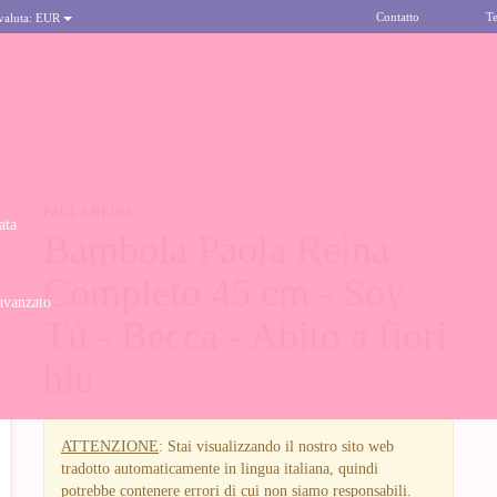
Contatto
Te
 valuta:
EUR
A - ABITO A FIORI BLU
PAOLA REINA
ata
Bambola Paola Reina
Completo 45 cm - Soy
avanzato
Tú - Becca - Abito a fiori
blu
ATTENZIONE
: Stai visualizzando il nostro sito web
tradotto automaticamente in lingua italiana, quindi
potrebbe contenere errori di cui non siamo responsabili.