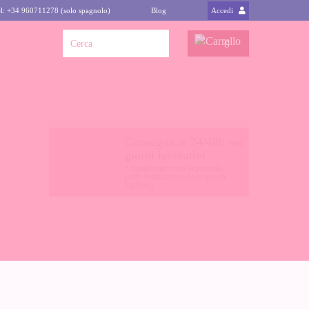
l: +34 960711278 (solo spagnolo)
Blog
Accedi
0
Consegna in 24/48h nei
giorni lavorativi
* Spedizioni verso la penisola,
(altre destinazioni
clicca qui
-in
inglese-)