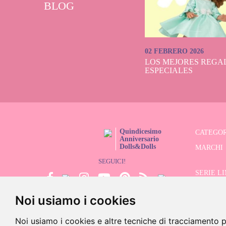
BLOG
02 FEBRERO 2026
LOS MEJORES REGAL
ESPECIALES
Quindicesimo
CATEGOR
Anniversario
Dolls&Dolls
MARCHI
SEGUICI!
SERIE L
Noi usiamo i cookies
CERCATO
SALDI
Noi usiamo i cookies e altre tecniche di tracciamento p