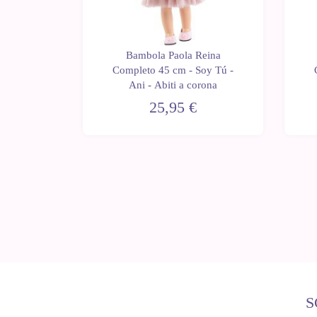
eina
Bambola Paola Reina
oy Tú -
Completo 45 cm - Soy Tú -
 a fiori
Ani - Abiti a corona
25,95 €
S