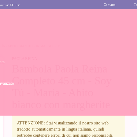
Contatto
Te
 valuta:
EUR
RÍA - ABITO BIANCO CON MARGHERITE
PAOLA REINA
ata
Bambola Paola Reina
Completo 45 cm - Soy
avanzato
Tú - María - Abito
bianco con margherite
ATTENZIONE
: Stai visualizzando il nostro sito web
tradotto automaticamente in lingua italiana, quindi
potrebbe contenere errori di cui non siamo responsabili.