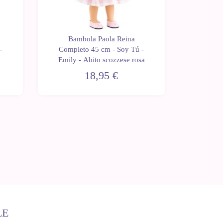
Bambola Paola Reina
Bam
-
Completo 45 cm - Soy Tú -
Comple
Emily - Abito scozzese rosa
Audr
18,95 €
LE