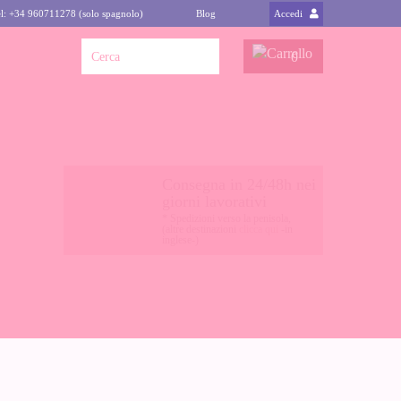
l: +34 960711278 (solo spagnolo)
Blog
Accedi
0
Consegna in 24/48h nei
giorni lavorativi
* Spedizioni verso la penisola,
(altre destinazioni
clicca qui
-in
inglese-)