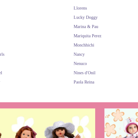
Llorens
Lucky Doggy
Marina & Pau
Mariquita Perez
Monchhichi
rls
Nancy
Nenuco
el
Nines d'Onil
y
Paola Reina