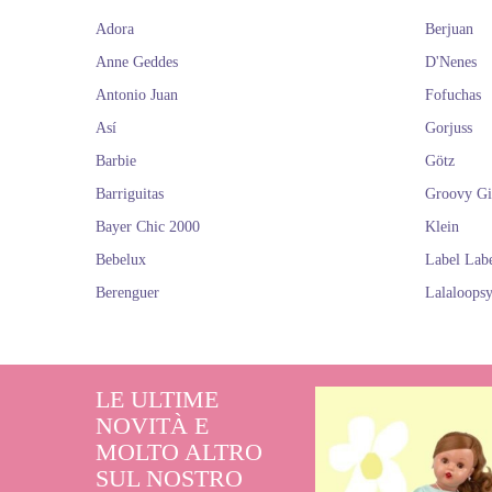
Adora
Berjuan
Anne Geddes
D'Nenes
Antonio Juan
Fofuchas
Así
Gorjuss
Barbie
Götz
Barriguitas
Groovy Gi
Bayer Chic 2000
Klein
Bebelux
Label Lab
Berenguer
Lalaloops
LE ULTIME
NOVITÀ E
MOLTO ALTRO
SUL NOSTRO