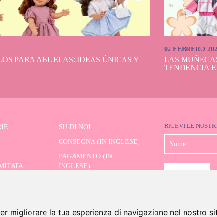
02 FEBRERO 20
OS PARA ABUELAS: IDEAS ÚNICAS Y
LAS MUÑECA
TENDENCIA E
RICEVI LE NOSTR
IE
SU DI NOI
CONSEGNA (IN INGLESE)
PAGAMENTO (IN
IMITATA
INGLESE)
SPEDIZIONE E RESI (IN
RE AVANZATO
INGLESE)
CONTATTO
er migliorare la tua esperienza di navigazione nel nostro si