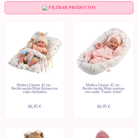
FILTRAR PRODUCTOS
Muñeca Llorens 42 cm -
Muñeca Llorens 42 cm -
Recién nacida Mimi llorona con
Recién nacida Mimi sonrisas
cojín chichonera
con cunita "Future Artist"
66,95 €
66,95 €