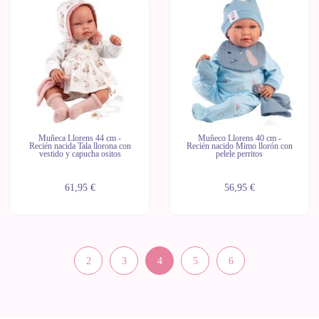
Últimas
Últimas
unidades
unidades
Muñeca Llorens 44 cm -
Muñeco Llorens 40 cm -
Recién nacida Tala llorona con
Recién nacido Mimo llorón con
vestido y capucha ositos
pelele perritos
61,95 €
56,95 €
2
3
4
5
6