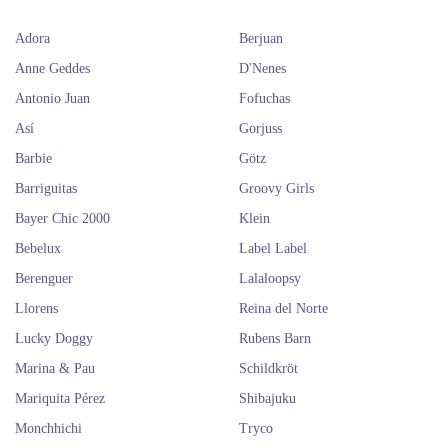
Adora
Berjuan
Anne Geddes
D'Nenes
Antonio Juan
Fofuchas
Así
Gorjuss
Barbie
Götz
Barriguitas
Groovy Girls
Bayer Chic 2000
Klein
Bebelux
Label Label
Berenguer
Lalaloopsy
Llorens
Reina del Norte
Lucky Doggy
Rubens Barn
Marina & Pau
Schildkröt
Mariquita Pérez
Shibajuku
Monchhichi
Tryco