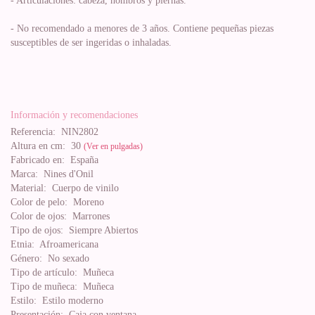
- Articulaciones: cabeza, hombros y piernas.
- No recomendado a menores de 3 años. Contiene pequeñas piezas
susceptibles de ser ingeridas o inhaladas.
Información y recomendaciones
Referencia:
NIN2802
Altura en cm:
30
(Ver en pulgadas)
Fabricado en:
España
Marca:
Nines d'Onil
Material:
Cuerpo de vinilo
Color de pelo:
Moreno
Color de ojos:
Marrones
Tipo de ojos:
Siempre Abiertos
Etnia:
Afroamericana
Género:
No sexado
Tipo de artículo:
Muñeca
Tipo de muñeca:
Muñeca
Estilo:
Estilo moderno
Presentación:
Caja con ventana