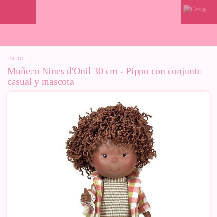
0
INICIO
>
Muñeco Nines d'Onil 30 cm - Pippo con conjunto
casual y mascota