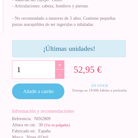
- Articulaciones: cabeza, hombros y piernas.
- No recomendado a menores de 3 años. Contiene pequeñas
piezas susceptibles de ser ingeridas o inhaladas.
¡Últimas unidades!
+
52,95 €
-
EN STOCK
Entrega en 24/48h hábiles a península.
Añadir a carrito
Información y recomendaciones
Referencia:
NIN2809
Altura en cm:
30
(Ver en pulgadas)
Fabricado en:
España
Marca:
Nines d'Onil