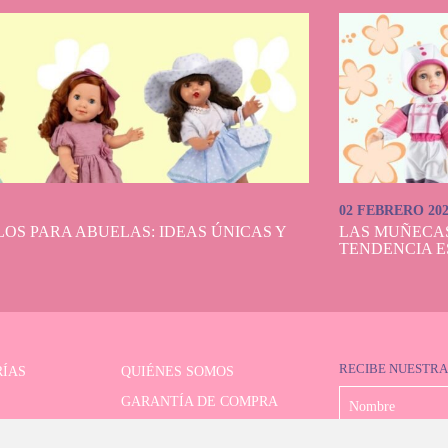
02 FEBRERO 20
OS PARA ABUELAS: IDEAS ÚNICAS Y
LAS MUÑECA
TENDENCIA E
RECIBE NUESTRA
ÍAS
QUIÉNES SOMOS
GARANTÍA DE COMPRA
LIMITADAS
FORMAS DE PAGO