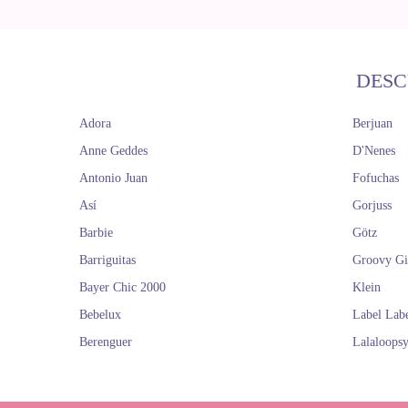
DESC
Adora
Berjuan
Anne Geddes
D'Nenes
Antonio Juan
Fofuchas
Así
Gorjuss
Barbie
Götz
Barriguitas
Groovy Gi
Bayer Chic 2000
Klein
Bebelux
Label Lab
Berenguer
Lalaloops