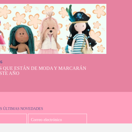
26
S QUE ESTÁN DE MODA Y MARCARÁN
STE AÑO
S ÚLTIMAS NOVEDADES