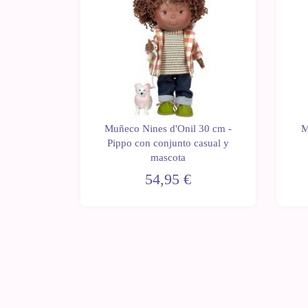
Muñeco Nines d'Onil 30 cm -
M
 30 cm -
Pippo con conjunto casual y
lo lila
mascota
54,95 €