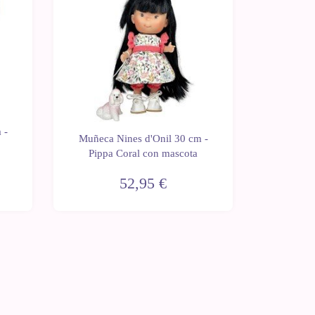
 -
Muñeca Nines d'Onil 30 cm -
Muñeca 
Pippa Coral con mascota
Pippa
52,95 €