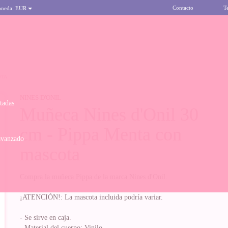
Contacto
T
oneda:
EUR
OTA
NINES D'ONIL
itadas
Muñeca Nines d'Onil 30
cm - Pippa Menta con
avanzado
mascota
Compra la muñeca Pippa de la marca Nines d'Onil.
¡ATENCIÓN!: La mascota incluida podría variar.
- Se sirve en caja.
- Material del cuerpo: Vinilo.