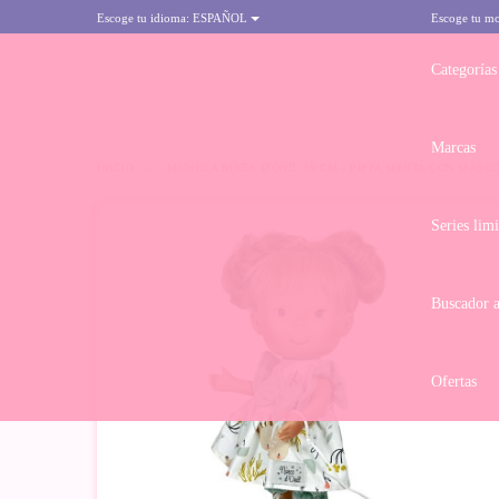
Escoge tu idioma:
ESPAÑOL
Escoge tu m
Categorías
Marcas
INICIO
>
MUÑECA NINES D'ONIL 30 CM - PIPPA MENTA CON MASC
Series lim
Buscador 
Ofertas