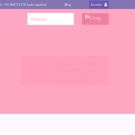
el: +34 960711278 (solo español)
Blog
Acceder
0
Entrega en 24/48h
en días hábiles
* Envíos a la península,
(otros destinos
clica aquí
)