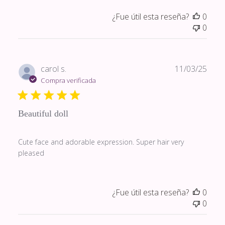
¿Fue útil esta reseña?
0
0
Fech
carol s.
11/03/25
de
Compra verificada
publi
Beautiful doll
Cute face and adorable expression. Super hair very
pleased
¿Fue útil esta reseña?
0
0