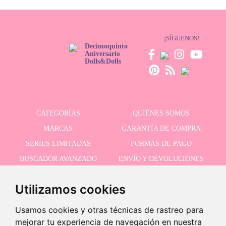
¡SÍGUENOS!
Decimoquinto
Aniversario
Dolls&Dolls
CATEGORÍAS
QUIÉNES SOMOS
MARCAS
GARANTÍA DE COMPRA
SERIES LIMITADAS
FORMAS DE PAGO
BUSCADOR AVANZADO
ENVÍO Y DEVOLUCIONES
OFERTAS
CONTACTO
Utilizamos cookies
Usamos cookies y otras técnicas de rastreo para
RECIBE NUESTRAS ÚLTIMAS NOVEDADES
mejorar tu experiencia de navegación en nuestra