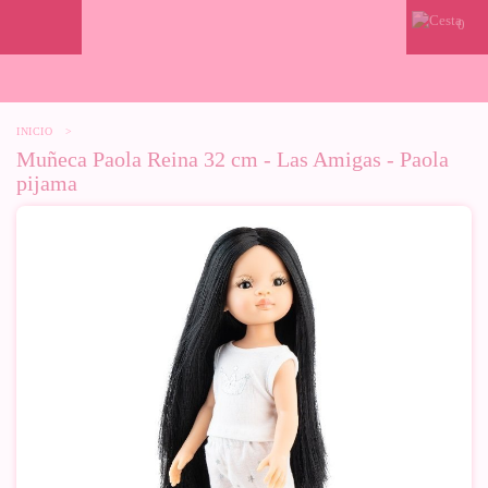
0
INICIO
>
Muñeca Paola Reina 32 cm - Las Amigas - Paola
pijama