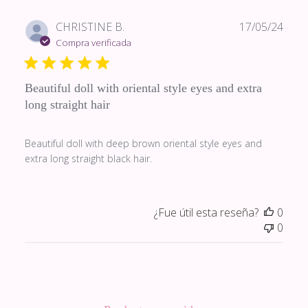
Fech
CHRISTINE B.
17/05/24
de
Compra verificada
publi
Beautiful doll with oriental style eyes and extra
long straight hair
Beautiful doll with deep brown oriental style eyes and
extra long straight black hair.
¿Fue útil esta reseña?
0
0