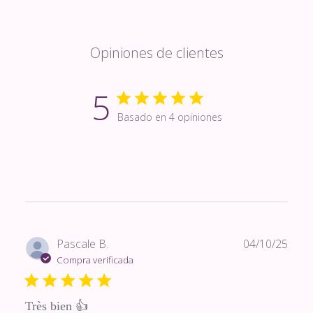
Opiniones de clientes
5
Basado en 4 opiniones
Fech
Pascale B.
04/10/25
de
Compra verificada
publi
Très bien 👍