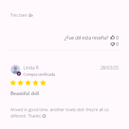
Très bien 👍
¿Fue útil esta reseña?
0
0
Fech
Linda R.
28/03/25
de
Compra verificada
publi
Beautiful doll
Arrived in good time. another lovely doll. they’re all so
different. Thanks 😊