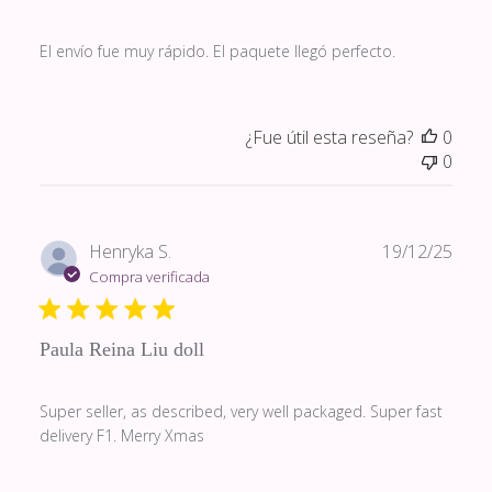
El envío fue muy rápido. El paquete llegó perfecto.
¿Fue útil esta reseña?
0
0
Fech
Henryka S.
19/12/25
de
Compra verificada
publi
Paula Reina Liu doll
Super seller, as described, very well packaged. Super fast
delivery F1. Merry Xmas