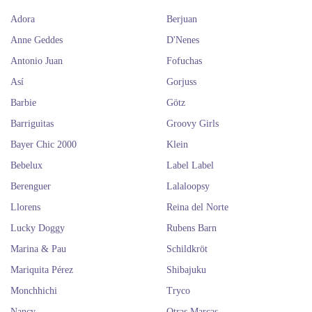
Adora
Berjuan
Anne Geddes
D'Nenes
Antonio Juan
Fofuchas
Así
Gorjuss
Barbie
Götz
Barriguitas
Groovy Girls
Bayer Chic 2000
Klein
Bebelux
Label Label
Berenguer
Lalaloopsy
Llorens
Reina del Norte
Lucky Doggy
Rubens Barn
Marina & Pau
Schildkröt
Mariquita Pérez
Shibajuku
Monchhichi
Tryco
Nancy
Otras Marcas