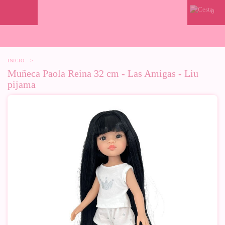
0
INICIO
>
Muñeca Paola Reina 32 cm - Las Amigas - Liu
pijama