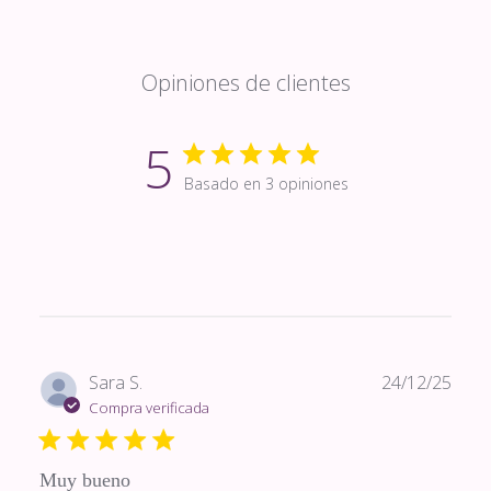
Opiniones de clientes
5
Basado en 3 opiniones
Fech
Sara S.
24/12/25
de
Compra verificada
publi
Muy bueno