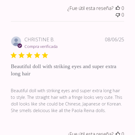
¿Fue útil esta reseña?
0
0
Fech
CHRISTINE B.
08/06/25
de
Compra verificada
publi
Beautiful doll with striking eyes and super extra
long hair
Beautiful doll with striking eyes and super extra long hair
to style. The straight hair with a fringe looks very cute. This
doll looks like she could be Chinese, Japanese or Korean.
She smells delicious like all the Paola Reina dolls.
¿Fue útil esta reseña?
0