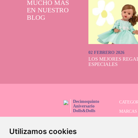
MUCHO MÁS
EN NUESTRO
BLOG
02 FEBRERO 2026
LOS MEJORES REGAL
ESPECIALES
Decimoquinto
CATEGOR
Aniversario
Dolls&Dolls
MARCAS
¡SÍGUENOS!
SERIES 
Utilizamos cookies
BUSCAD