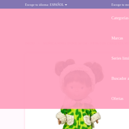
Escoge tu idioma:
ESPAÑOL
Escoge tu m
Categorías
Marcas
INICIO
>
MUÑECA NINES D'ONIL 30 CM - PIPPA CON CHAQUETA V
Series lim
Buscador 
Ofertas