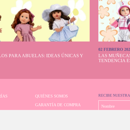
02 FEBRERO 20
OS PARA ABUELAS: IDEAS ÚNICAS Y
LAS MUÑECA
TENDENCIA E
RECIBE NUESTRA
ÍAS
QUIÉNES SOMOS
GARANTÍA DE COMPRA
LIMITADAS
FORMAS DE PAGO
OR AVANZADO
ENVÍO Y DEVOLUCIONES