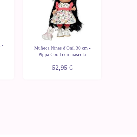
 -
Muñeca Nines d'Onil 30 cm -
Muñeca 
Pippa Coral con mascota
Pippa
52,95 €