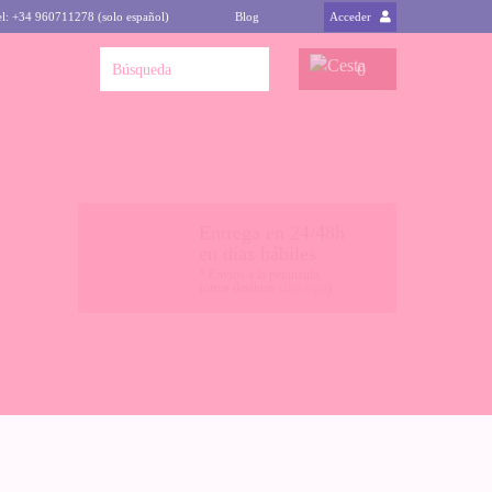
el: +34 960711278 (solo español)
Blog
Acceder
0
Entrega en 24/48h
en días hábiles
* Envíos a la península,
(otros destinos
clica aquí
)