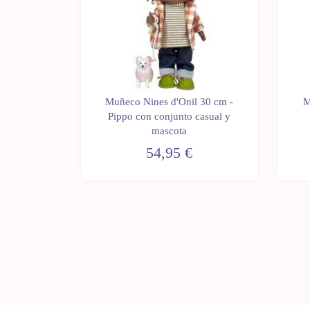
Muñeco Nines d'Onil 30 cm -
M
 30 cm -
Pippo con conjunto casual y
lo lila
mascota
54,95 €