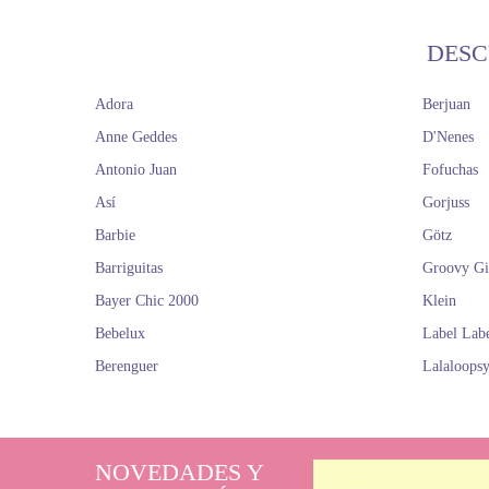
DESC
Adora
Berjuan
Anne Geddes
D'Nenes
Antonio Juan
Fofuchas
Así
Gorjuss
Barbie
Götz
Barriguitas
Groovy Gi
Bayer Chic 2000
Klein
Bebelux
Label Lab
Berenguer
Lalaloops
NOVEDADES Y