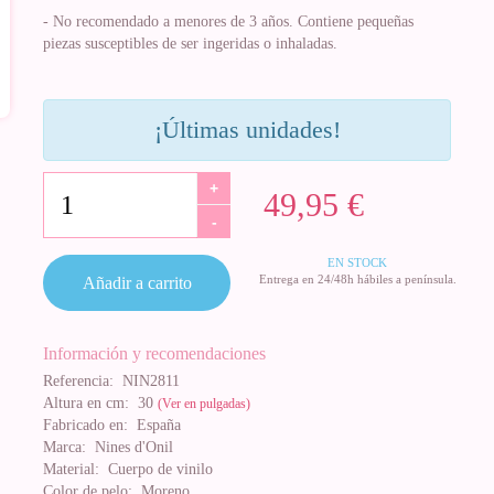
- No recomendado a menores de 3 años. Contiene pequeñas
piezas susceptibles de ser ingeridas o inhaladas.
¡Últimas unidades!
+
49,95 €
-
EN STOCK
Entrega en 24/48h hábiles a península.
Añadir a carrito
Información y recomendaciones
Referencia:
NIN2811
Altura en cm:
30
(Ver en pulgadas)
Fabricado en:
España
Marca:
Nines d'Onil
Material:
Cuerpo de vinilo
Color de pelo:
Moreno