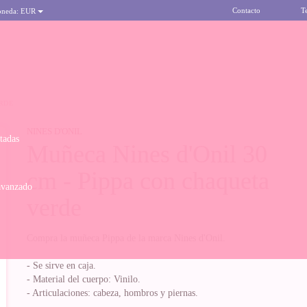
Contacto
T
oneda:
EUR
ERDE
NINES D'ONIL
itadas
Muñeca Nines d'Onil 30
cm - Pippa con chaqueta
avanzado
verde
Compra la muñeca Pippa de la marca Nines d'Onil.
- Se sirve en caja.
- Material del cuerpo: Vinilo.
- Articulaciones: cabeza, hombros y piernas.