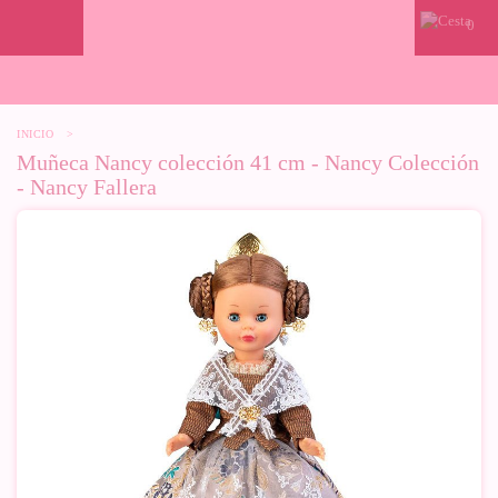
0
INICIO
>
Muñeca Nancy colección 41 cm - Nancy Colección
- Nancy Fallera