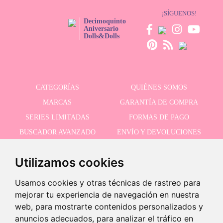
¡SÍGUENOS!
Decimoquinto
Aniversario
Dolls&Dolls
CATEGORÍAS
QUIÉNES SOMOS
MARCAS
GARANTÍA DE COMPRA
SERIES LIMITADAS
FORMAS DE PAGO
BUSCADOR AVANZADO
ENVÍO Y DEVOLUCIONES
OFERTAS
CONTACTO
Utilizamos cookies
Usamos cookies y otras técnicas de rastreo para
RECIBE NUESTRAS ÚLTIMAS NOVEDADES
mejorar tu experiencia de navegación en nuestra
web, para mostrarte contenidos personalizados y
anuncios adecuados, para analizar el tráfico en