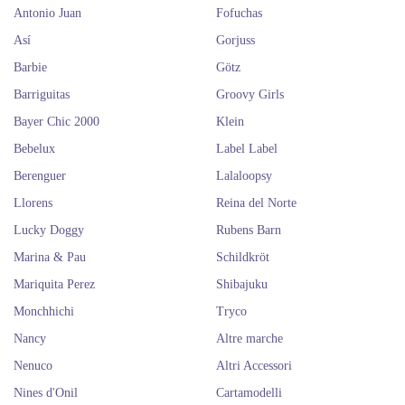
Antonio Juan
Fofuchas
Así
Gorjuss
Barbie
Götz
Barriguitas
Groovy Girls
Bayer Chic 2000
Klein
Bebelux
Label Label
Berenguer
Lalaloopsy
Llorens
Reina del Norte
Lucky Doggy
Rubens Barn
Marina & Pau
Schildkröt
Mariquita Perez
Shibajuku
Monchhichi
Tryco
Nancy
Altre marche
Nenuco
Altri Accessori
Nines d'Onil
Cartamodelli