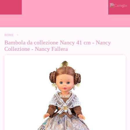
0
HOME
>
Bambola da collezione Nancy 41 cm - Nancy
Collezione - Nancy Fallera