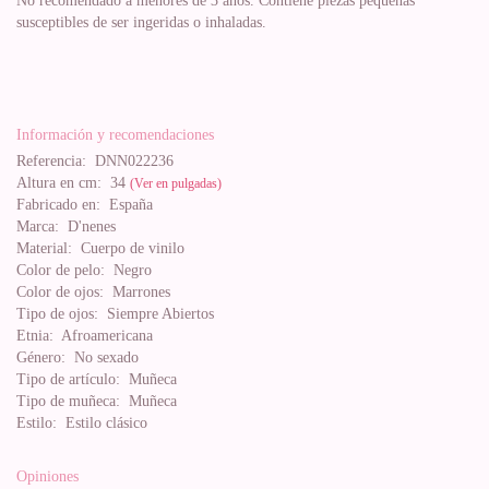
No recomendado a menores de 3 años. Contiene piezas pequeñas
susceptibles de ser ingeridas o inhaladas.
Información y recomendaciones
Referencia:
DNN022236
Altura en cm:
34
(Ver en pulgadas)
Fabricado en:
España
Marca:
D'nenes
Material:
Cuerpo de vinilo
Color de pelo:
Negro
Color de ojos:
Marrones
Tipo de ojos:
Siempre Abiertos
Etnia:
Afroamericana
Género:
No sexado
Tipo de artículo:
Muñeca
Tipo de muñeca:
Muñeca
Estilo:
Estilo clásico
Opiniones