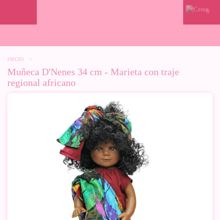
0
INICIO
>
Muñeca D'Nenes 34 cm - Marieta con traje
regional africano
-10%