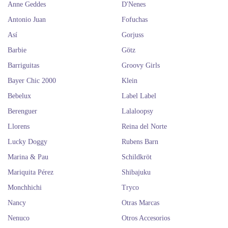
Anne Geddes
D'Nenes
Antonio Juan
Fofuchas
Así
Gorjuss
Barbie
Götz
Barriguitas
Groovy Girls
Bayer Chic 2000
Klein
Bebelux
Label Label
Berenguer
Lalaloopsy
Llorens
Reina del Norte
Lucky Doggy
Rubens Barn
Marina & Pau
Schildkröt
Mariquita Pérez
Shibajuku
Monchhichi
Tryco
Nancy
Otras Marcas
Nenuco
Otros Accesorios