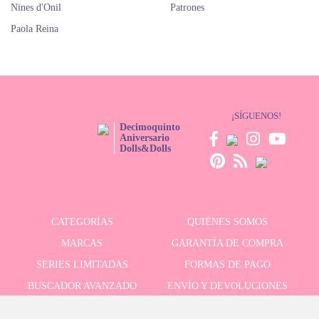
Nines d'Onil
Patrones
Paola Reina
¡SÍGUENOS!
Decimoquinto
Aniversario
Dolls&Dolls
CATEGORÍAS
QUIÉNES SOMOS
MARCAS
GARANTÍA DE COMPRA
SERIES LIMITADAS
FORMAS DE PAGO
BUSCADOR AVANZADO
ENVÍO Y DEVOLUCIONES
OFERTAS
CONTACTO