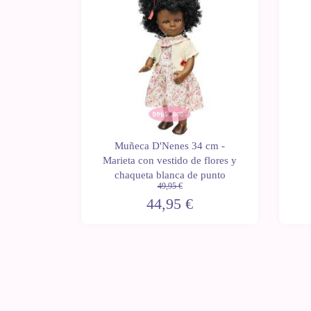
m - Lean
Muñeca D'Nenes 34 cm -
eno con
Marieta con vestido de flores y
pa
chaqueta blanca de punto
49,95 €
44,95 €