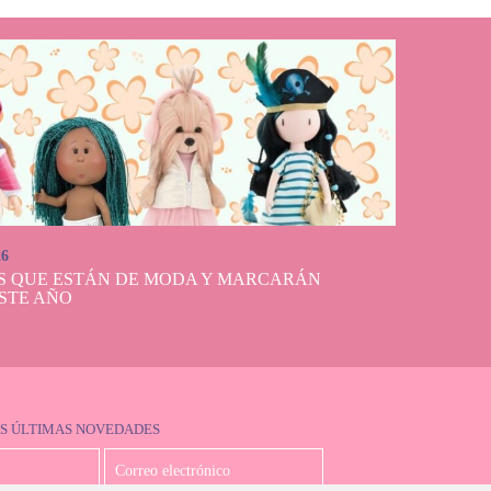
26
S QUE ESTÁN DE MODA Y MARCARÁN
STE AÑO
S ÚLTIMAS NOVEDADES