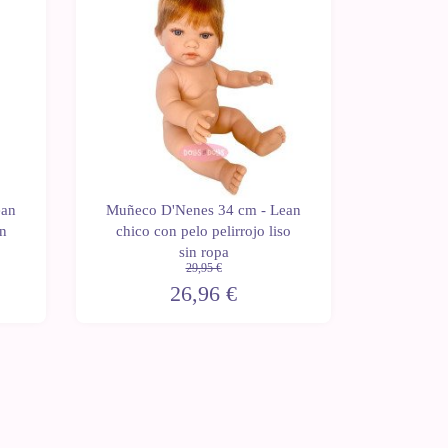
ean
Muñeco D'Nenes 34 cm - Lean
Muñeca 
in
chico con pelo pelirrojo liso
chica 
sin ropa
m
29,95 €
26,96 €