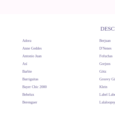
DESC
Adora
Berjuan
Anne Geddes
D'Nenes
Antonio Juan
Fofuchas
Así
Gorjuss
Barbie
Götz
Barriguitas
Groovy Gi
Bayer Chic 2000
Klein
Bebelux
Label Lab
Berenguer
Lalaloops