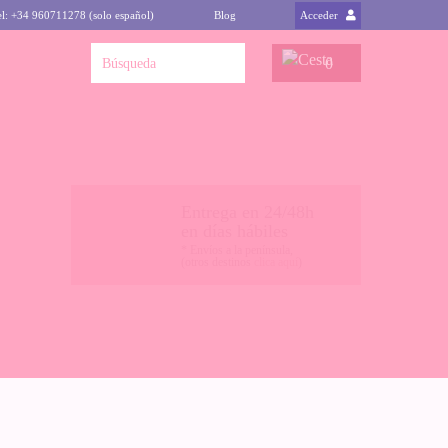
el: +34 960711278 (solo español)
Blog
Acceder
0
Entrega en 24/48h
en días hábiles
* Envíos a la península,
(otros destinos
clica aquí
)