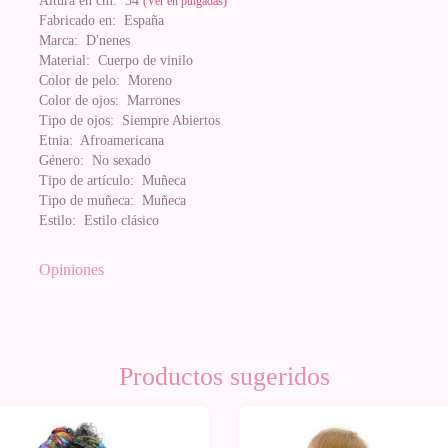
Altura en cm:
34
(Ver en pulgadas)
Fabricado en:
España
Marca:
D'nenes
Material:
Cuerpo de vinilo
Color de pelo:
Moreno
Color de ojos:
Marrones
Tipo de ojos:
Siempre Abiertos
Etnia:
Afroamericana
Género:
No sexado
Tipo de artículo:
Muñeca
Tipo de muñeca:
Muñeca
Estilo:
Estilo clásico
Opiniones
Productos sugeridos
0%
-10%