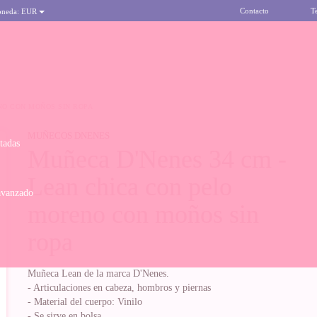
Contacto
T
oneda:
EUR
NO CON MOÑOS SIN ROPA
MUÑECOS DNENES
itadas
Muñeca D'Nenes 34 cm -
Lean chica con pelo
avanzado
moreno con moños sin
ropa
Muñeca Lean de la marca D'Nenes.
- Articulaciones en cabeza, hombros y piernas
- Material del cuerpo: Vinilo
- Se sirve en bolsa.