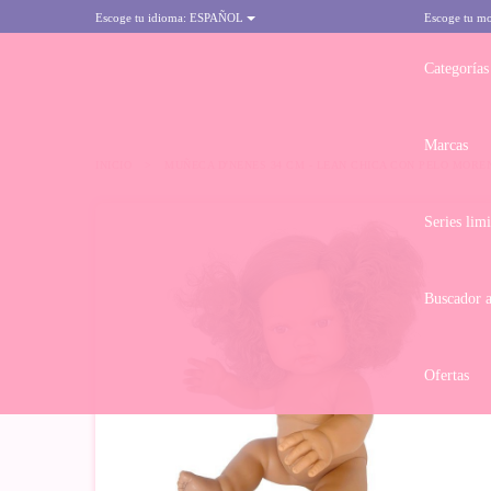
Escoge tu idioma:
ESPAÑOL
Escoge tu m
Categorías
Marcas
INICIO
>
MUÑECA D'NENES 34 CM - LEAN CHICA CON PELO MORE
Series lim
-10%
Buscador 
Ofertas