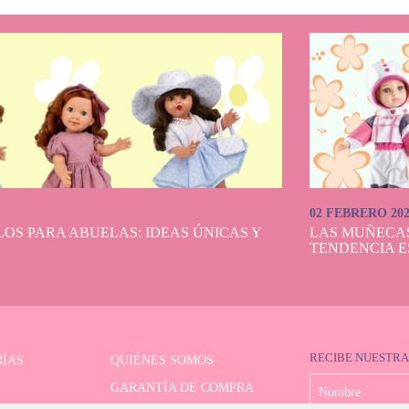
02 FEBRERO 20
OS PARA ABUELAS: IDEAS ÚNICAS Y
LAS MUÑECA
TENDENCIA E
RECIBE NUESTRA
ÍAS
QUIÉNES SOMOS
GARANTÍA DE COMPRA