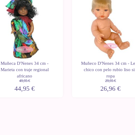
Muñeca D'Nenes 34 cm -
Muñeco D'Nenes 34 cm - L
Marieta con traje regional
chico con pelo rubio liso s
africano
ropa
49,95 €
29,95 €
44,95 €
26,96 €