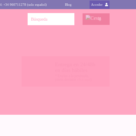
el: +34 960711278 (solo español)
Blog
Acceder
0
Entrega en 24/48h
en días hábiles
* Envíos a la península,
(otros destinos
clica aquí
)