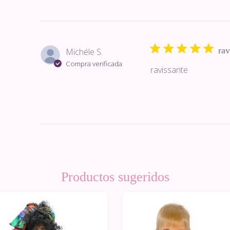
rav
Michéle S.
Compra verificada
ravissante
Productos sugeridos
0%
-10%