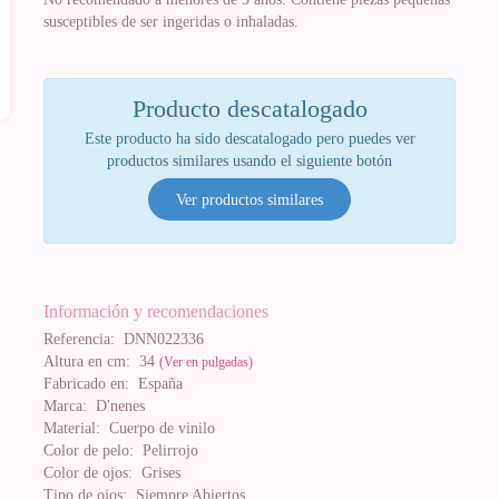
susceptibles de ser ingeridas o inhaladas.
Producto descatalogado
Este producto ha sido descatalogado pero puedes ver
productos similares usando el siguiente botón
Ver productos similares
Información y recomendaciones
Referencia:
DNN022336
Altura en cm:
34
(Ver en pulgadas)
Fabricado en:
España
Marca:
D'nenes
Material:
Cuerpo de vinilo
Color de pelo:
Pelirrojo
Color de ojos:
Grises
Tipo de ojos:
Siempre Abiertos