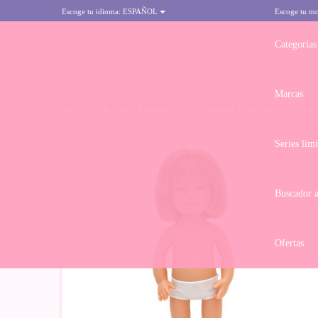
Escoge tu idioma:
ESPAÑOL
Escoge tu m
Categorías
Marcas
INICIO
>
MUÑECA D'NENES 34 CM - MARIETA CON PELO LISO PELI
Series lim
Buscador 
Ofertas