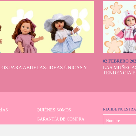
02 FEBRERO 20
OS PARA ABUELAS: IDEAS ÚNICAS Y
LAS MUÑECA
TENDENCIA E
RECIBE NUESTRA
ÍAS
QUIÉNES SOMOS
GARANTÍA DE COMPRA
LIMITADAS
FORMAS DE PAGO