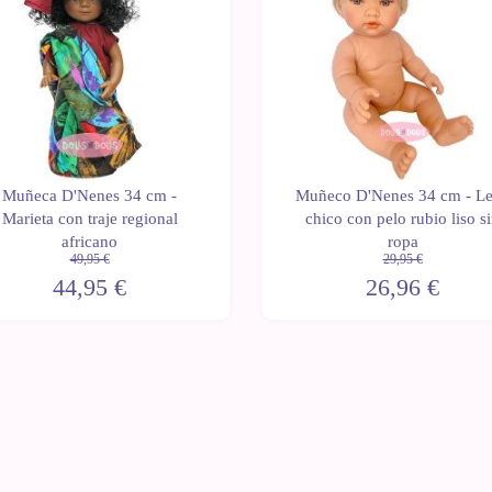
Muñeca D'Nenes 34 cm -
Muñeco D'Nenes 34 cm - L
Marieta con traje regional
chico con pelo rubio liso s
africano
ropa
49,95 €
29,95 €
44,95 €
26,96 €