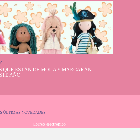
26
S QUE ESTÁN DE MODA Y MARCARÁN
STE AÑO
S ÚLTIMAS NOVEDADES