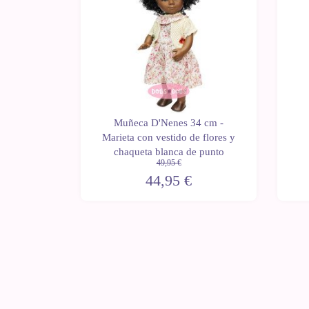
m - Lean
Muñeca D'Nenes 34 cm -
eno con
Marieta con vestido de flores y
pa
chaqueta blanca de punto
49,95 €
44,95 €