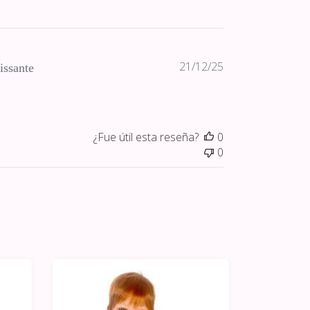
Fecha
21/12/25
issante
de
publicación
¿Fue útil esta reseña?
0
0
-10%
-10%