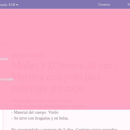
Contacto
T
oneda:
EUR
RROJO SIN ROPA
MUÑECOS DNENES
itadas
Muñeca D'Nenes 34 cm -
Marieta con pelo liso
avanzado
pelirrojo sin ropa
Muñeca Marieta de la marca D'Nenes.
- Articulaciones en cabeza, hombros y piernas
- Material del cuerpo: Vinilo
- Se sirve con braguitas y en bolsa.
No recomendado a menores de 3 años. Contiene piezas pequeñas