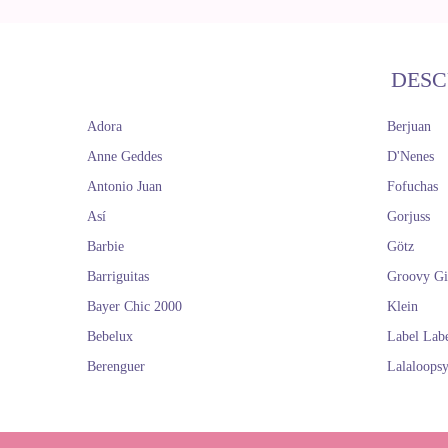
DESC
Adora
Berjuan
Anne Geddes
D'Nenes
Antonio Juan
Fofuchas
Así
Gorjuss
Barbie
Götz
Barriguitas
Groovy Gi
Bayer Chic 2000
Klein
Bebelux
Label Lab
Berenguer
Lalaloops