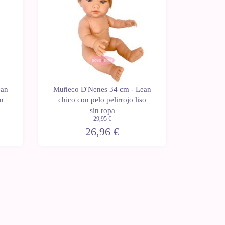
ean
Muñeco D'Nenes 34 cm - Lean
Muñeca 
in
chico con pelo pelirrojo liso
chica 
sin ropa
m
29,95 €
26,96 €