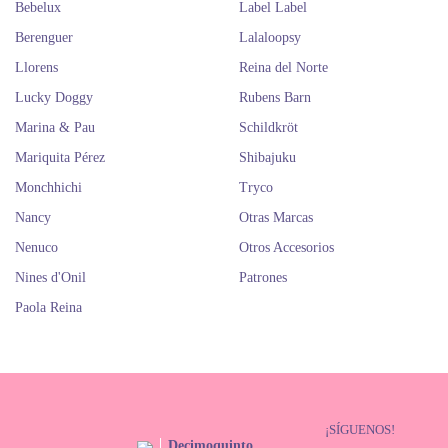
Bebelux
Label Label
Berenguer
Lalaloopsy
Llorens
Reina del Norte
Lucky Doggy
Rubens Barn
Marina & Pau
Schildkröt
Mariquita Pérez
Shibajuku
Monchhichi
Tryco
Nancy
Otras Marcas
Nenuco
Otros Accesorios
Nines d'Onil
Patrones
Paola Reina
¡SÍGUENOS!
Decimoquinto