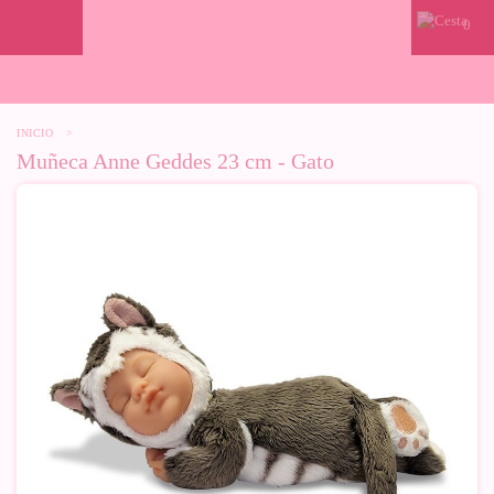
0
INICIO
>
Muñeca Anne Geddes 23 cm - Gato