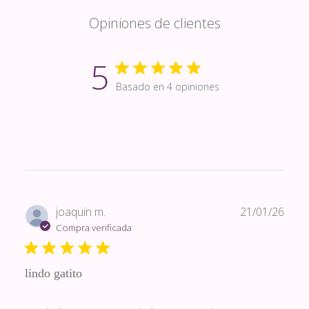
Opiniones de clientes
5
Basado en 4 opiniones
Fech
joaquin m.
21/01/26
de
Compra verificada
publi
lindo gatito