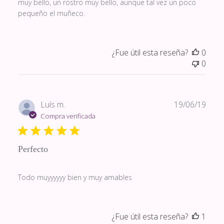
muy bello, un rostro muy bello, aunque tal vez un poco
pequeño el muñeco.
¿Fue útil esta reseña?
0
0
Fech
Luís m.
19/06/19
de
Compra verificada
publi
Perfecto
Todo muyyyyyy bien y muy amables
¿Fue útil esta reseña?
1