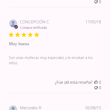
0
Fech
CONCEPCIÓN C.
17/05/18
de
Compra verificada
publi
Muy buena
Son unas muñecas muy especiales y le encatan a los
niños
¿Fue útil esta reseña?
0
0
Fech
Mercedes R.
05/08/15