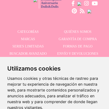
Aniversario
Dolls&Dolls
CATEGORÍAS
QUIÉNES SOMOS
MARCAS
GARANTÍA DE COMPRA
SERIES LIMITADAS
FORMAS DE PAGO
BUSCADOR AVANZADO
ENVÍO Y DEVOLUCIONES
OFERTAS
CONTACTO
Utilizamos cookies
Usamos cookies y otras técnicas de rastreo para
RECIBE NUESTRAS ÚLTIMAS NOVEDADES
mejorar tu experiencia de navegación en nuestra
web, para mostrarte contenidos personalizados y
anuncios adecuados, para analizar el tráfico en
nuestra web y para comprender de donde llegan
Acepto la política de privacidad
nuestros visitantes.