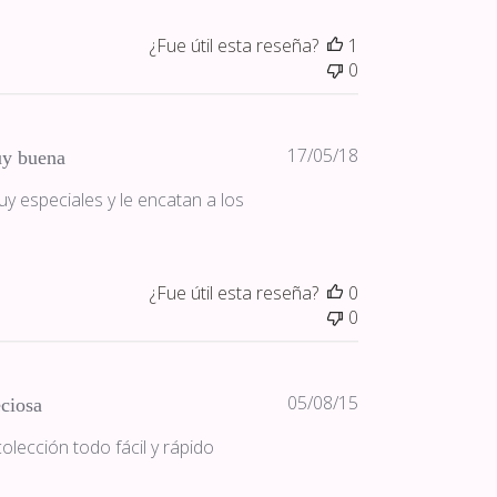
¿Fue útil esta reseña?
1
0
Fecha
17/05/18
y buena
de
 especiales y le encatan a los
publicación
¿Fue útil esta reseña?
0
0
Fecha
05/08/15
ciosa
de
lección todo fácil y rápido
publicación