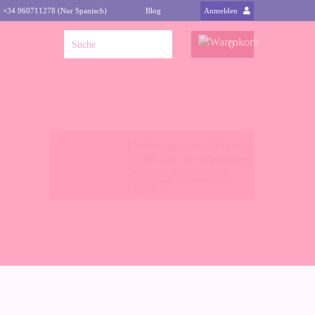
: +34 960711278 (Nur Spanisch)
Blog
Anmelden
0
Lieferung innerhalb von
24/48 Std. an Werktagen
*Sendungen auf die Halbinsel
(andere Plätze
hier klicken
-auf
Englisch-)