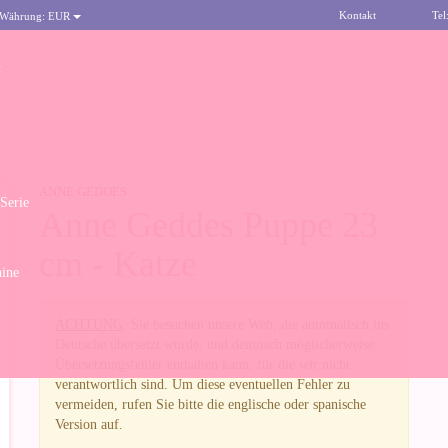
Kontakt
Tel
 Währung:
EUR
n
ANNE GEDDES
 Serie
Anne Geddes Puppe 23
cm - Katze
ine
ACHTUNG
: Sie besuchen unsere Web, die automatisch ins
Deutsche übersetzt wurde, und demnach möglicherweise
Übersetzungsfehler enthalten kann, für die wir nicht
verantwortlich sind. Um diese eventuellen Fehler zu
vermeiden, rufen Sie bitte die englische oder spanische
Version auf.