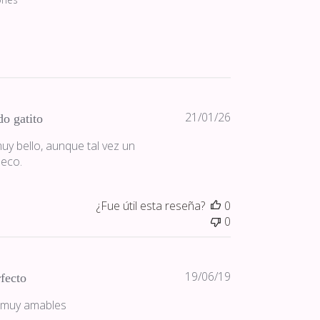
Fecha
21/01/26
do gatito
de
uy bello, aunque tal vez un
publicación
eco.
¿Fue útil esta reseña?
0
0
Fecha
19/06/19
fecto
de
 muy amables
publicación