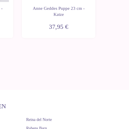
 -
Anne Geddes Puppe 23 cm -
Anne G
Katze
37,95 €
EN
Reina del Norte
Rubens Barn