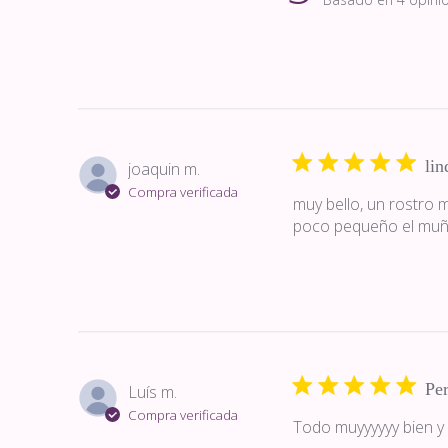
lin
joaquin m.
Compra verificada
muy bello, un rostro m
poco pequeño el muñ
Per
Luís m.
Compra verificada
Todo muyyyyyy bien y