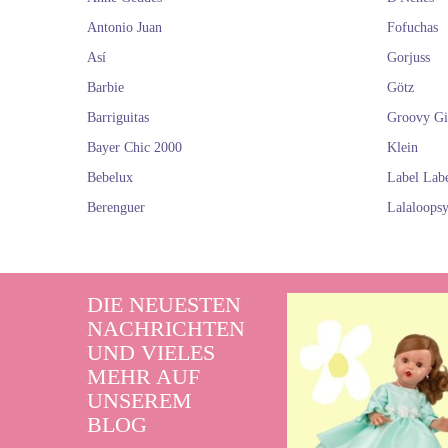
Antonio Juan
Fofuchas
Así
Gorjuss
Barbie
Götz
Barriguitas
Groovy Gi
Bayer Chic 2000
Klein
Bebelux
Label Lab
Berenguer
Lalaloops
DIE NEUESTEN
NACHRICHTEN
UND VIELES
MEHR AUF
UNSEREM
BLOG