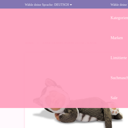
Wähle deine Sprache:
DEUTSCH
Wähle deine
Kategorie
Marken
HOME
>
ANNE GEDDES PUPPE 23 CM - KATZE
Limitierte
Suchmasch
Sale