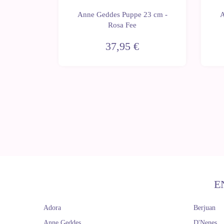
23 cm -
Anne Geddes Puppe 23 cm -
A
r
Rosa Fee
37,95 €
E
Adora
Berjuan
Anne Geddes
D'Nenes