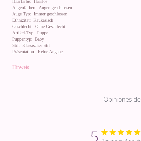
Haarfarbe:
Haarlos
Augenfarben:
Augen geschlossen
Auge Typ:
Immer geschlossen
Ethnizität:
Kaukasisch
Geschlecht:
Ohne Geschlecht
Artikel-Typ:
Puppe
Puppentyp:
Baby
Stil:
Klassischer Stil
Präsentation:
Keine Angabe
Hinweis
Opiniones de 
5
Basado en 4 opini