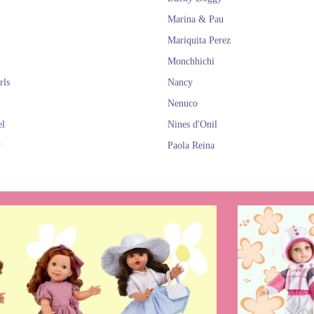
Marina & Pau
Mariquita Perez
Monchhichi
rls
Nancy
Nenuco
el
Nines d'Onil
y
Paola Reina