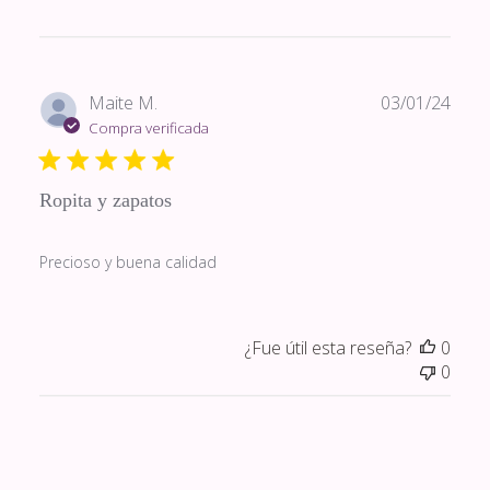
Fech
Maite M.
03/01/24
de
Compra verificada
publi
Ropita y zapatos
Precioso y buena calidad
¿Fue útil esta reseña?
0
0