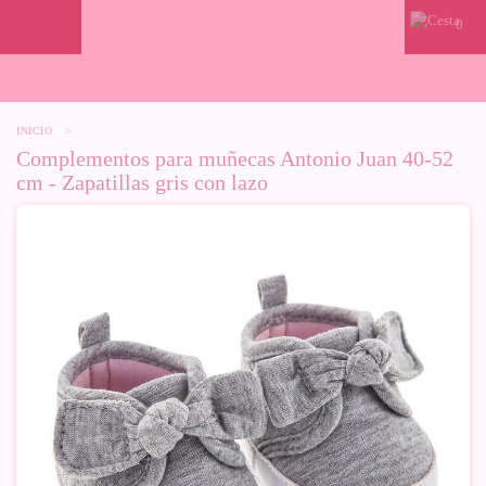
0
INICIO
>
Complementos para muñecas Antonio Juan 40-52
cm - Zapatillas gris con lazo