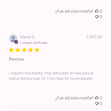
¿Fue útil esta reseña?
0
0
Fech
María G.
13/01/24
de
Compra verificada
publi
Precioso
Conjunto muy bonito, muy adecuado en talla para la
marca Antonio Juan 33. A mis hijas les ha encantado.
¿Fue útil esta reseña?
0
0