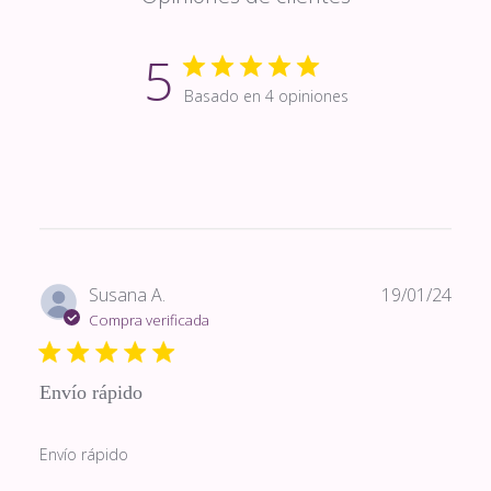
5
Basado en 4 opiniones
Fech
Susana A.
19/01/24
de
Compra verificada
publi
Envío rápido
Envío rápido