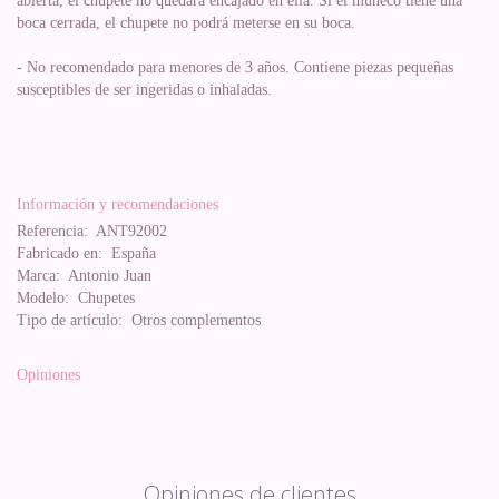
abierta, el chupete no quedará encajado en ella. Si el muñeco tiene una
boca cerrada, el chupete no podrá meterse en su boca.
- No recomendado para menores de 3 años. Contiene piezas pequeñas
susceptibles de ser ingeridas o inhaladas.
Información y recomendaciones
Referencia:
ANT92002
Fabricado en:
España
Marca:
Antonio Juan
Modelo:
Chupetes
Tipo de artículo:
Otros complementos
Opiniones
Opiniones de clientes