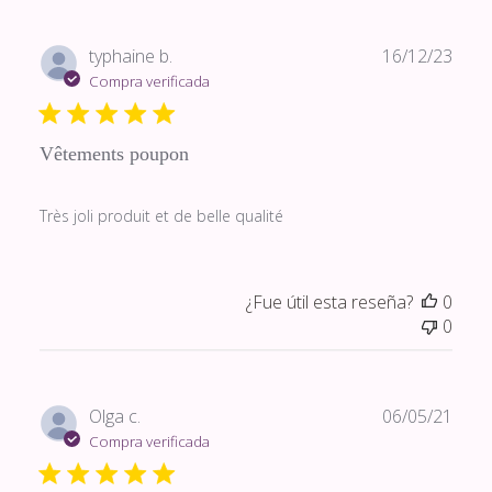
Fech
typhaine b.
16/12/23
de
Compra verificada
publi
Vêtements poupon
Très joli produit et de belle qualité
¿Fue útil esta reseña?
0
0
Fech
Olga c.
06/05/21
de
Compra verificada
publi