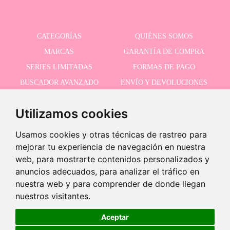
CATEGORÍAS
QUIÉNES SOMOS
MARCAS
GARANTÍA DE COMPRA
SERIES LIMITADAS
FORMAS DE PAGO
BUSCADOR AVANZADO
ENVÍO Y DEVOLUCIONES
OFERTAS
CONTACTO
Utilizamos cookies
Usamos cookies y otras técnicas de rastreo para
RECIBE NUESTRAS ÚLTIMAS NOVEDADES
mejorar tu experiencia de navegación en nuestra
web, para mostrarte contenidos personalizados y
anuncios adecuados, para analizar el tráfico en
¡Últimas unidades!
nuestra web y para comprender de donde llegan
Acepto la política de privacidad
-
nuestros visitantes.
+
5,95 €
Aceptar