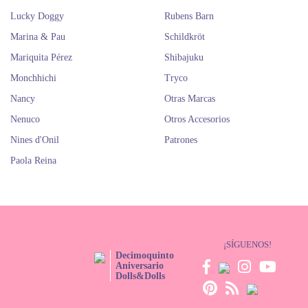
Lucky Doggy
Rubens Barn
Marina & Pau
Schildkröt
Mariquita Pérez
Shibajuku
Monchhichi
Tryco
Nancy
Otras Marcas
Nenuco
Otros Accesorios
Nines d'Onil
Patrones
Paola Reina
¡SÍGUENOS!
Decimoquinto
Aniversario
Dolls&Dolls