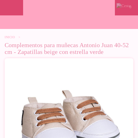
0
INICIO
>
Complementos para muñecas Antonio Juan 40-52
cm - Zapatillas beige con estrella verde