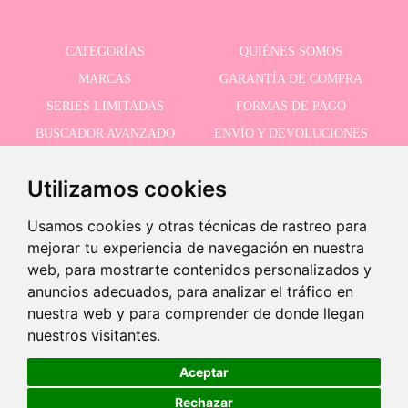
CATEGORÍAS
QUIÉNES SOMOS
MARCAS
GARANTÍA DE COMPRA
SERIES LIMITADAS
FORMAS DE PAGO
BUSCADOR AVANZADO
ENVÍO Y DEVOLUCIONES
OFERTAS
CONTACTO
Utilizamos cookies
Usamos cookies y otras técnicas de rastreo para
RECIBE NUESTRAS ÚLTIMAS NOVEDADES
mejorar tu experiencia de navegación en nuestra
web, para mostrarte contenidos personalizados y
anuncios adecuados, para analizar el tráfico en
nuestra web y para comprender de donde llegan
Acepto la política de privacidad
-
nuestros visitantes.
+
12,95 €
Aceptar
Rechazar
Añadir a carrito