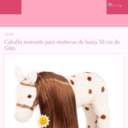
0
INICIO
>
Caballo moteado para muñecas de hasta 50 cm de
Götz