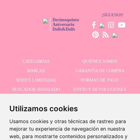
¡SÍGUENOS!
Decimoquinto
Aniversario
Dolls&Dolls
CATEGORÍAS
QUIÉNES SOMOS
MARCAS
GARANTÍA DE COMPRA
SERIES LIMITADAS
FORMAS DE PAGO
BUSCADOR AVANZADO
ENVÍO Y DEVOLUCIONES
OFERTAS
CONTACTO
Utilizamos cookies
Usamos cookies y otras técnicas de rastreo para
RECIBE NUESTRAS ÚLTIMAS NOVEDADES
mejorar tu experiencia de navegación en nuestra
web, para mostrarte contenidos personalizados y