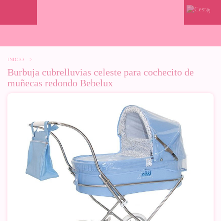
0
INICIO
>
Burbuja cubrelluvias celeste para cochecito de
muñecas redondo Bebelux
-50%