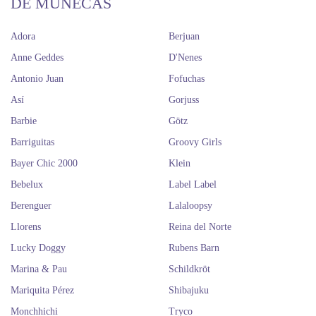
DE MUÑECAS
Adora
Berjuan
Anne Geddes
D'Nenes
Antonio Juan
Fofuchas
Así
Gorjuss
Barbie
Götz
Barriguitas
Groovy Girls
Bayer Chic 2000
Klein
Bebelux
Label Label
Berenguer
Lalaloopsy
Llorens
Reina del Norte
Lucky Doggy
Rubens Barn
Marina & Pau
Schildkröt
Mariquita Pérez
Shibajuku
Monchhichi
Tryco