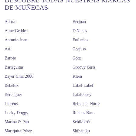
DESCUBRE TODAS NUESTRAS MARCAS
DE MUÑECAS
Adora
Berjuan
Anne Geddes
D'Nenes
Antonio Juan
Fofuchas
Así
Gorjuss
Barbie
Götz
Barriguitas
Groovy Girls
Bayer Chic 2000
Klein
Bebelux
Label Label
Berenguer
Lalaloopsy
Llorens
Reina del Norte
Lucky Doggy
Rubens Barn
Marina & Pau
Schildkröt
Mariquita Pérez
Shibajuku