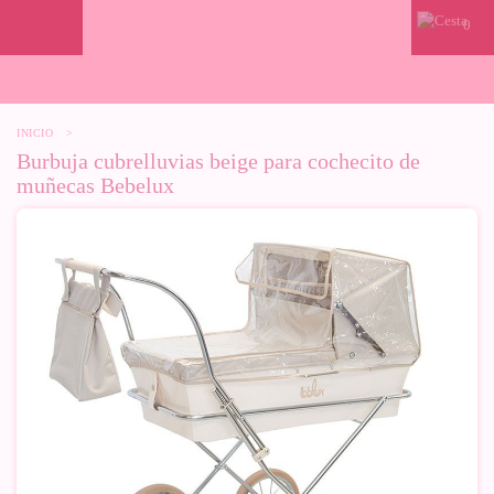
0
INICIO
>
Burbuja cubrelluvias beige para cochecito de
muñecas Bebelux
-50%