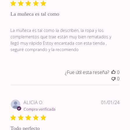
publi
La muñeca es tal como
La muñeca es tal como la describen, la ropa y los
complementos que trae están muy bien rematados y
llegó muy rápido Estoy encantada con esta tienda ,
seguiré comprando y la recomiendo
¿Fue útil esta reseña?
0
0
Fech
ALICIA O.
01/01/24
de
Compra verificada
publi
Todo perfecto