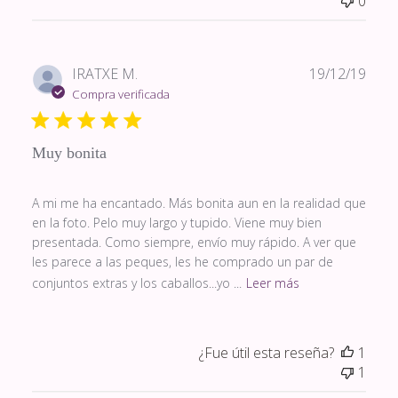
0
Fech
IRATXE M.
19/12/19
de
Compra verificada
publi
Muy bonita
A mi me ha encantado. Más bonita aun en la realidad que
en la foto. Pelo muy largo y tupido. Viene muy bien
presentada. Como siempre, envío muy rápido. A ver que
les parece a las peques, les he comprado un par de
conjuntos extras y los caballos...yo ...
Leer más
¿Fue útil esta reseña?
1
1