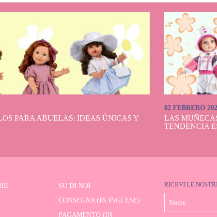
02 FEBRERO 20
OS PARA ABUELAS: IDEAS ÚNICAS Y
LAS MUÑECA
TENDENCIA E
RICEVI LE NOSTR
IE
SU DI NOI
CONSEGNA (IN INGLESE)
PAGAMENTO (IN