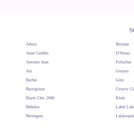
S
Adora
Berjuan
Anne Geddes
D'Nenes
Antonio Juan
Fofuchas
Así
Gorjuss
Barbie
Götz
Barriguitas
Groovy Gi
Bayer Chic 2000
Klein
Bebelux
Label Lab
Berenguer
Lalaloops