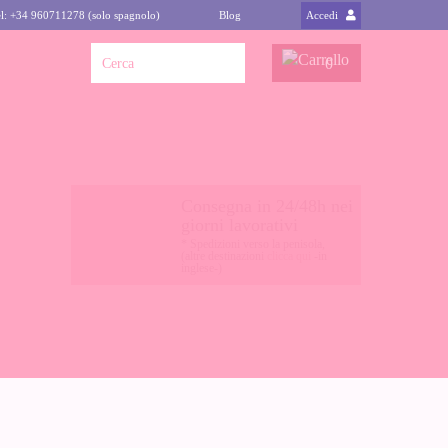
l: +34 960711278 (solo spagnolo)
Blog
Accedi
0
Consegna in 24/48h nei
giorni lavorativi
* Spedizioni verso la penisola,
(altre destinazioni
clicca qui
-in
inglese-)