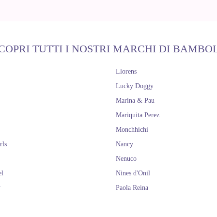
COPRI TUTTI I NOSTRI MARCHI DI BAMBO
Llorens
Lucky Doggy
Marina & Pau
Mariquita Perez
Monchhichi
rls
Nancy
Nenuco
el
Nines d'Onil
y
Paola Reina