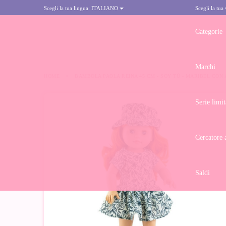
Scegli la tua lingua:
ITALIANO
Scegli la tua
Categorie
Marchi
HOME
>
BAMBOLA PAOLA REINA 45 CM - SOY TÚ - MARIBEL CON
Serie limit
Cercatore 
Saldi