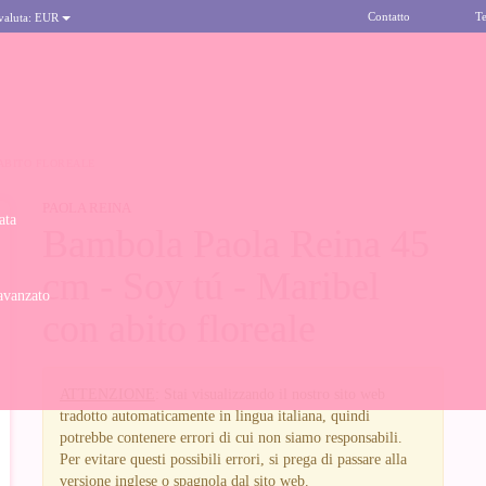
Contatto
Te
 valuta:
EUR
 ABITO FLOREALE
PAOLA REINA
ata
Bambola Paola Reina 45
cm - Soy tú - Maribel
avanzato
con abito floreale
ATTENZIONE
: Stai visualizzando il nostro sito web
tradotto automaticamente in lingua italiana, quindi
potrebbe contenere errori di cui non siamo responsabili.
Per evitare questi possibili errori, si prega di passare alla
versione inglese o spagnola dal sito web.