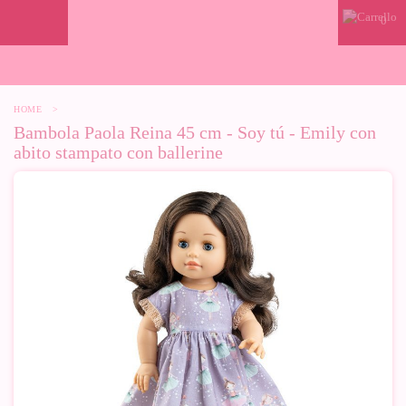
0
HOME
>
Bambola Paola Reina 45 cm - Soy tú - Emily con
abito stampato con ballerine