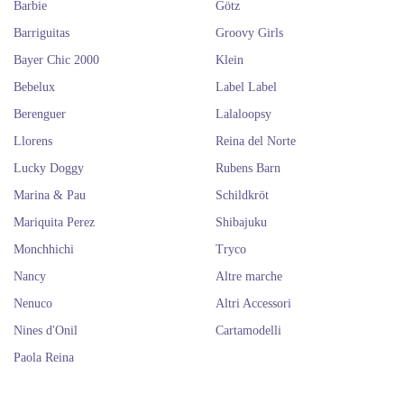
Barbie
Götz
Barriguitas
Groovy Girls
Bayer Chic 2000
Klein
Bebelux
Label Label
Berenguer
Lalaloopsy
Llorens
Reina del Norte
Lucky Doggy
Rubens Barn
Marina & Pau
Schildkröt
Mariquita Perez
Shibajuku
Monchhichi
Tryco
Nancy
Altre marche
Nenuco
Altri Accessori
Nines d'Onil
Cartamodelli
Paola Reina