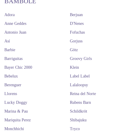
BAMBOLE
Adora
Berjuan
Anne Geddes
D'Nenes
Antonio Juan
Fofuchas
Así
Gorjuss
Barbie
Götz
Barriguitas
Groovy Girls
Bayer Chic 2000
Klein
Bebelux
Label Label
Berenguer
Lalaloopsy
Llorens
Reina del Norte
Lucky Doggy
Rubens Barn
Marina & Pau
Schildkröt
Mariquita Perez
Shibajuku
Monchhichi
Tryco