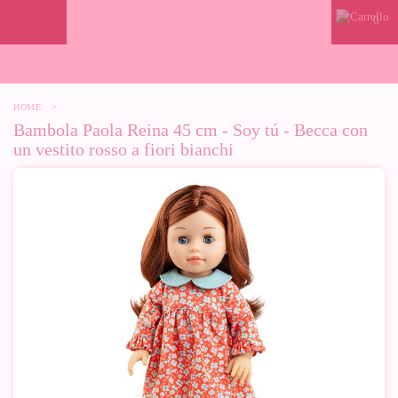
0
HOME
>
Bambola Paola Reina 45 cm - Soy tú - Becca con
un vestito rosso a fiori bianchi