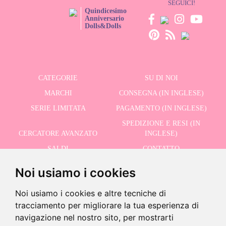
SEGUICI!
Quindicesimo
Anniversario
Dolls&Dolls
CATEGORIE
SU DI NOI
MARCHI
CONSEGNA (IN INGLESE)
SERIE LIMITATA
PAGAMENTO (IN INGLESE)
SPEDIZIONE E RESI (IN
CERCATORE AVANZATO
INGLESE)
SALDI
CONTATTO
Noi usiamo i cookies
RICEVI LE NOSTRE ULTIME NOTIZIE IN INGLESE
Noi usiamo i cookies e altre tecniche di
tracciamento per migliorare la tua esperienza di
navigazione nel nostro sito, per mostrarti