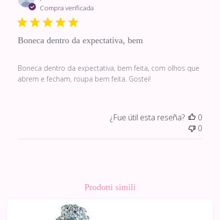
de
Compra verificada
publi
Boneca dentro da expectativa, bem
Boneca dentro da expectativa, bem feita, com olhos que
abrem e fecham, roupa bem feita. Gostei!
¿Fue útil esta reseña?
0
0
Prodotti simili