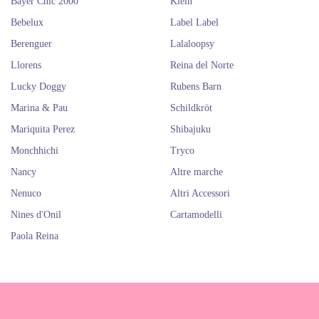
Bayer Chic 2000
Klein
Bebelux
Label Label
Berenguer
Lalaloopsy
Llorens
Reina del Norte
Lucky Doggy
Rubens Barn
Marina & Pau
Schildkröt
Mariquita Perez
Shibajuku
Monchhichi
Tryco
Nancy
Altre marche
Nenuco
Altri Accessori
Nines d'Onil
Cartamodelli
Paola Reina