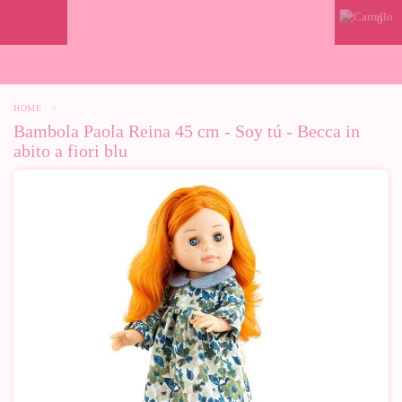
0
HOME
>
Bambola Paola Reina 45 cm - Soy tú - Becca in
abito a fiori blu