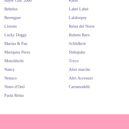
Bayer Chic 2000
Klein
Bebelux
Label Label
Berenguer
Lalaloopsy
Llorens
Reina del Norte
Lucky Doggy
Rubens Barn
Marina & Pau
Schildkröt
Mariquita Perez
Shibajuku
Monchhichi
Tryco
Nancy
Altre marche
Nenuco
Altri Accessori
Nines d'Onil
Cartamodelli
Paola Reina