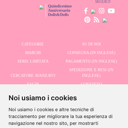
SEGUICI!
Quindicesimo
Anniversario
Dolls&Dolls
CATEGORIE
SU DI NOI
MARCHI
CONSEGNA (IN INGLESE)
SERIE LIMITATA
PAGAMENTO (IN INGLESE)
SPEDIZIONE E RESI (IN
CERCATORE AVANZATO
INGLESE)
SALDI
CONTATTO
Noi usiamo i cookies
RICEVI LE NOSTRE ULTIME NOTIZIE IN INGLESE
Noi usiamo i cookies e altre tecniche di
tracciamento per migliorare la tua esperienza di
navigazione nel nostro sito, per mostrarti