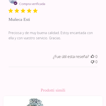
de
Compra verificada
publi
Muñeca Esti
Preciosa y de muy buena calidad. Estoy encantada con
ella y con vuestro servicio. Gracias.
¿Fue útil esta reseña?
0
0
Prodotti simili