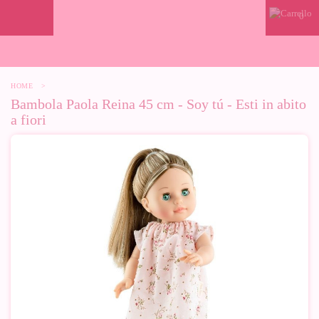
0
HOME
>
Bambola Paola Reina 45 cm - Soy tú - Esti in abito
a fiori