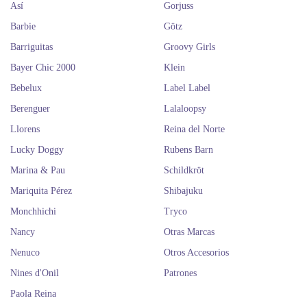
Así
Gorjuss
Barbie
Götz
Barriguitas
Groovy Girls
Bayer Chic 2000
Klein
Bebelux
Label Label
Berenguer
Lalaloopsy
Llorens
Reina del Norte
Lucky Doggy
Rubens Barn
Marina & Pau
Schildkröt
Mariquita Pérez
Shibajuku
Monchhichi
Tryco
Nancy
Otras Marcas
Nenuco
Otros Accesorios
Nines d'Onil
Patrones
Paola Reina