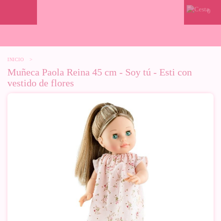
0
INICIO
>
Muñeca Paola Reina 45 cm - Soy tú - Esti con
vestido de flores