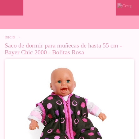
0
INICIO
>
Saco de dormir para muñecas de hasta 55 cm -
Bayer Chic 2000 - Bolitas Rosa
-10%