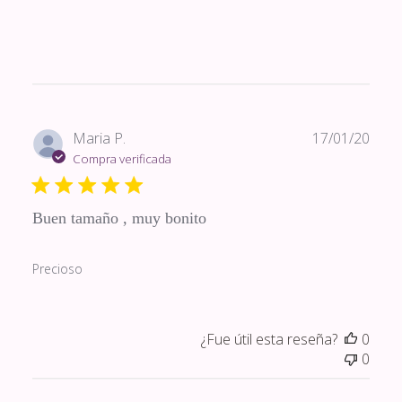
Fech
Maria P.
17/01/20
de
Compra verificada
publi
Buen tamaño , muy bonito
Precioso
¿Fue útil esta reseña?
0
0