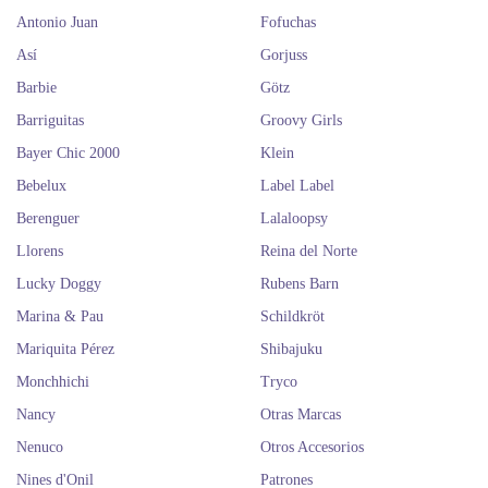
Antonio Juan
Fofuchas
Así
Gorjuss
Barbie
Götz
Barriguitas
Groovy Girls
Bayer Chic 2000
Klein
Bebelux
Label Label
Berenguer
Lalaloopsy
Llorens
Reina del Norte
Lucky Doggy
Rubens Barn
Marina & Pau
Schildkröt
Mariquita Pérez
Shibajuku
Monchhichi
Tryco
Nancy
Otras Marcas
Nenuco
Otros Accesorios
Nines d'Onil
Patrones