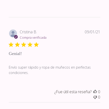
Fech
Cristina B.
09/01/21
de
Compra verificada
publi
Genial!
Envío super rápido y ropa de muñecos en perfectas
condiciones.
¿Fue útil esta reseña?
0
0