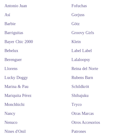
Antonio Juan
Fofuchas
Así
Gorjuss
Barbie
Götz
Barriguitas
Groovy Girls
Bayer Chic 2000
Klein
Bebelux
Label Label
Berenguer
Lalaloopsy
Llorens
Reina del Norte
Lucky Doggy
Rubens Barn
Marina & Pau
Schildkröt
Mariquita Pérez
Shibajuku
Monchhichi
Tryco
Nancy
Otras Marcas
Nenuco
Otros Accesorios
Nines d'Onil
Patrones