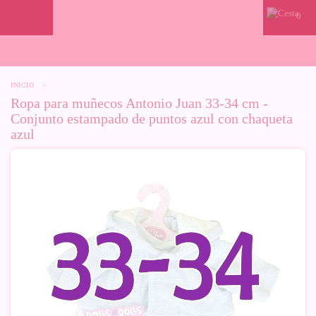
0
INICIO
>
Ropa para muñecos Antonio Juan 33-34 cm -
Conjunto estampado de puntos azul con chaqueta
azul