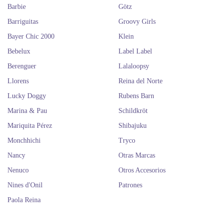
Barbie
Götz
Barriguitas
Groovy Girls
Bayer Chic 2000
Klein
Bebelux
Label Label
Berenguer
Lalaloopsy
Llorens
Reina del Norte
Lucky Doggy
Rubens Barn
Marina & Pau
Schildkröt
Mariquita Pérez
Shibajuku
Monchhichi
Tryco
Nancy
Otras Marcas
Nenuco
Otros Accesorios
Nines d'Onil
Patrones
Paola Reina