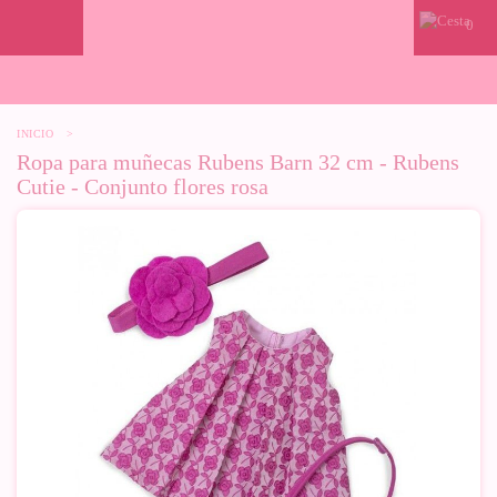
0
INICIO
>
Ropa para muñecas Rubens Barn 32 cm - Rubens
Cutie - Conjunto flores rosa
-10%