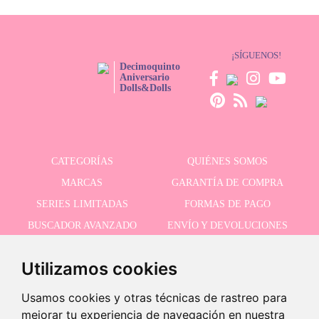
¡SÍGUENOS!
Decimoquinto
Aniversario
Dolls&Dolls
CATEGORÍAS
QUIÉNES SOMOS
MARCAS
GARANTÍA DE COMPRA
SERIES LIMITADAS
FORMAS DE PAGO
BUSCADOR AVANZADO
ENVÍO Y DEVOLUCIONES
OFERTAS
CONTACTO
Utilizamos cookies
Usamos cookies y otras técnicas de rastreo para
RECIBE NUESTRAS ÚLTIMAS NOVEDADES
¡Últimas unidades!
mejorar tu experiencia de navegación en nuestra