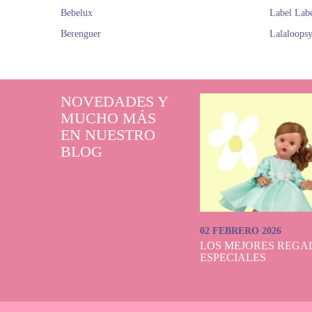
Bebelux
Label Lab
Berenguer
Lalaloops
NOVEDADES Y
MUCHO MÁS
EN NUESTRO
BLOG
02 FEBRERO 2026
LOS MEJORES REGAL
ESPECIALES