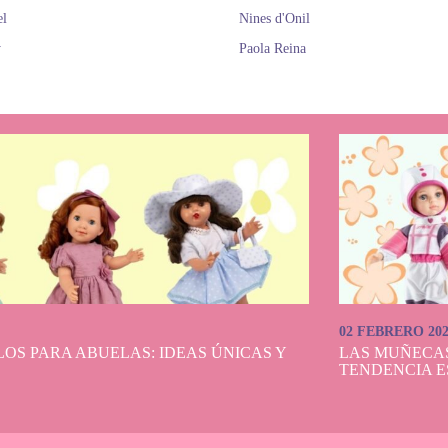
el
Nines d'Onil
y
Paola Reina
02 FEBRERO 20
OS PARA ABUELAS: IDEAS ÚNICAS Y
LAS MUÑECA
TENDENCIA E