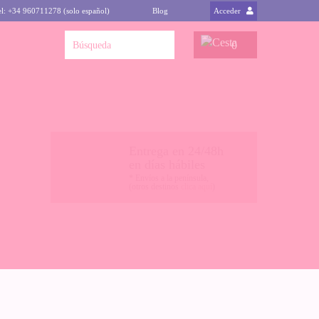
el: +34 960711278 (solo español)
Blog
Acceder
0
Entrega en 24/48h
en días hábiles
* Envíos a la península,
(otros destinos
clica aquí
)