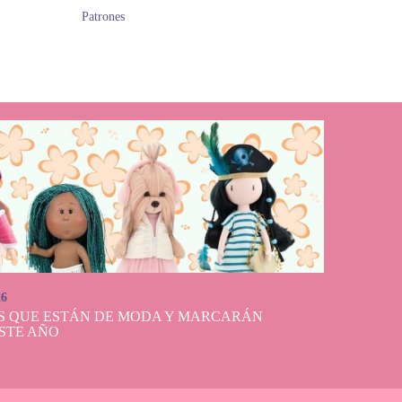
Patrones
26
S QUE ESTÁN DE MODA Y MARCARÁN
STE AÑO