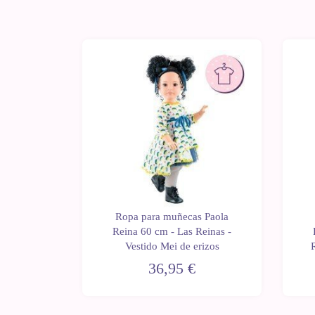
 Paola
Ropa para muñecas Paola
einas -
Reina 60 cm - Las Reinas -
flores
Vestido Mei de erizos
R
36,95 €