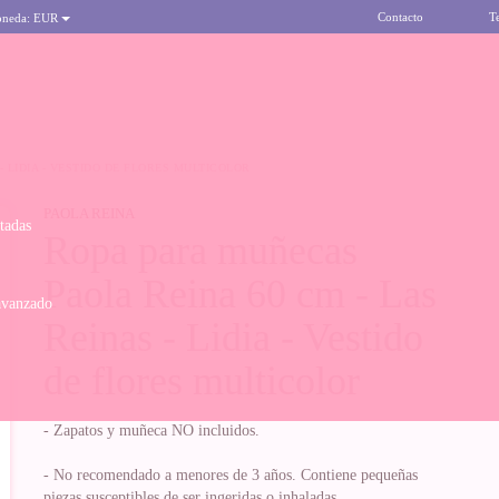
Contacto
T
oneda:
EUR
- LIDIA - VESTIDO DE FLORES MULTICOLOR
PAOLA REINA
itadas
Ropa para muñecas
Paola Reina 60 cm - Las
avanzado
Reinas - Lidia - Vestido
de flores multicolor
- Zapatos y muñeca NO incluidos.
- No recomendado a menores de 3 años. Contiene pequeñas
piezas susceptibles de ser ingeridas o inhaladas.