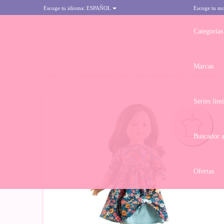
Escoge tu idioma:
ESPAÑOL
Escoge tu m
Categorías
Marcas
INICIO
>
ROPA PARA MUÑECAS PAOLA REINA 60 CM - LAS REINAS 
Series lim
Buscador 
Ofertas