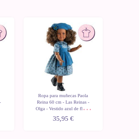
Ropa para muñecas Paola
Ropa 
-
Reina 60 cm - Las Reinas -
Reina 
Olga - Vestido azul de flores
Lidia 
naranjas
35,95 €