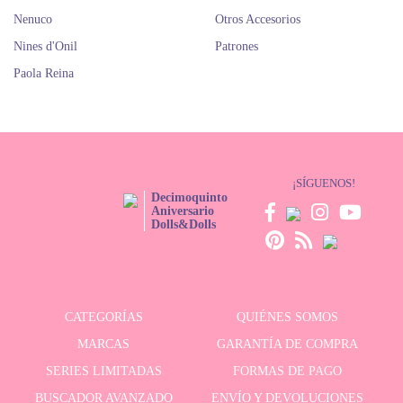
Nenuco
Otros Accesorios
Nines d'Onil
Patrones
Paola Reina
¡SÍGUENOS!
Decimoquinto
Aniversario
Dolls&Dolls
CATEGORÍAS
QUIÉNES SOMOS
MARCAS
GARANTÍA DE COMPRA
SERIES LIMITADAS
FORMAS DE PAGO
BUSCADOR AVANZADO
ENVÍO Y DEVOLUCIONES