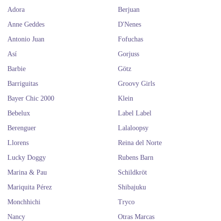
Adora
Berjuan
Anne Geddes
D'Nenes
Antonio Juan
Fofuchas
Así
Gorjuss
Barbie
Götz
Barriguitas
Groovy Girls
Bayer Chic 2000
Klein
Bebelux
Label Label
Berenguer
Lalaloopsy
Llorens
Reina del Norte
Lucky Doggy
Rubens Barn
Marina & Pau
Schildkröt
Mariquita Pérez
Shibajuku
Monchhichi
Tryco
Nancy
Otras Marcas