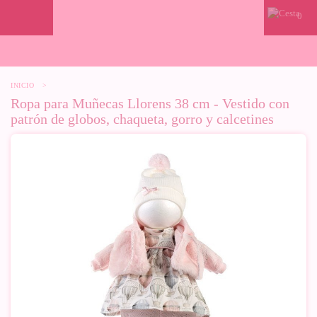
0
INICIO
>
Ropa para Muñecas Llorens 38 cm - Vestido con
patrón de globos, chaqueta, gorro y calcetines