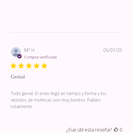
Fech
Mª H.
05/01/25
de
Compra verificada
publi
Genial
Todo genial. El envío llegó en tiempo y forma y los
vestidos de muñecas son muy bonitos. Fiables
totalmente
¿Fue útil esta reseña?
0