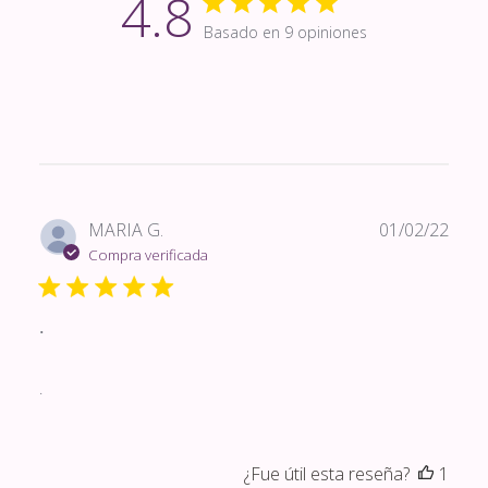
4.8
Basado en 9 opiniones
Fech
MARIA G.
01/02/22
de
Compra verificada
publi
.
.
¿Fue útil esta reseña?
1