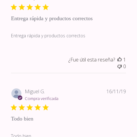
publi
Entrega rápida y productos correctos
Entrega rápida y productos correctos
¿Fue útil esta reseña?
1
0
Fech
Miguel G.
16/11/19
de
Compra verificada
publi
Todo bien
Todo bien