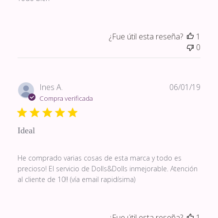
¿Fue útil esta reseña?
1
0
Fech
Ines A.
06/01/19
de
Compra verificada
publi
Ideal
He comprado varias cosas de esta marca y todo es
precioso! El servicio de Dolls&Dolls inmejorable. Atención
al cliente de 10!! (vía email rapidísima)
¿Fue útil esta reseña?
1