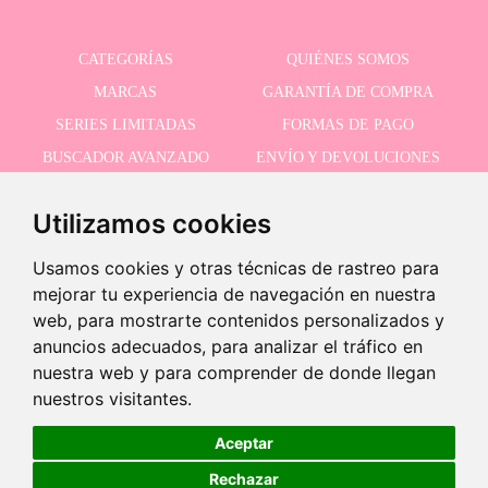
CATEGORÍAS
QUIÉNES SOMOS
MARCAS
GARANTÍA DE COMPRA
SERIES LIMITADAS
FORMAS DE PAGO
BUSCADOR AVANZADO
ENVÍO Y DEVOLUCIONES
OFERTAS
CONTACTO
Utilizamos cookies
Usamos cookies y otras técnicas de rastreo para
RECIBE NUESTRAS ÚLTIMAS NOVEDADES
mejorar tu experiencia de navegación en nuestra
web, para mostrarte contenidos personalizados y
anuncios adecuados, para analizar el tráfico en
nuestra web y para comprender de donde llegan
Acepto la política de privacidad
-
nuestros visitantes.
+
22,95 €
Aceptar
Rechazar
Añadir a carrito
©2026 Dolls And Dolls. Todos los derechos reservados.
Aviso legal
.
Política de cookies