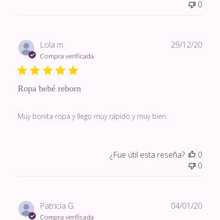
0
Fech
Lola m.
29/12/20
de
Compra verificada
publi
Ropa bebé reborn
Muy bonita ropa y llego muy rápido y muy bien
¿Fue útil esta reseña?
0
0
Fech
Patricia G.
04/01/20
de
Compra verificada