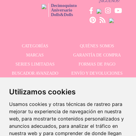
¡SÍGUENOS!
Decimoquinto
Aniversario
Dolls&Dolls
CATEGORÍAS
QUIÉNES SOMOS
MARCAS
GARANTÍA DE COMPRA
SERIES LIMITADAS
FORMAS DE PAGO
BUSCADOR AVANZADO
ENVÍO Y DEVOLUCIONES
OFERTAS
CONTACTO
Utilizamos cookies
Usamos cookies y otras técnicas de rastreo para
RECIBE NUESTRAS ÚLTIMAS NOVEDADES
mejorar tu experiencia de navegación en nuestra
web, para mostrarte contenidos personalizados y
anuncios adecuados, para analizar el tráfico en
nuestra web y para comprender de donde llegan
Acepto la política de privacidad