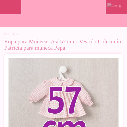
0
INICIO
>
Ropa para Muñecas Así 57 cm - Vestido Colección
Patricia para muñeca Pepa