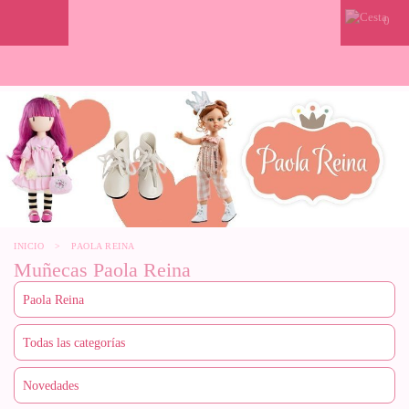
0
INICIO
>
PAOLA REINA
Muñecas Paola Reina