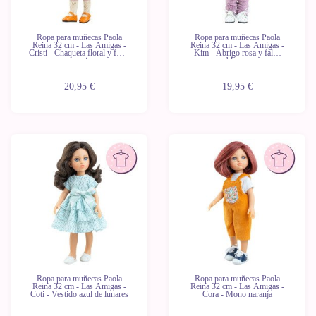
Ropa para muñecas Paola
Ropa para muñecas Paola
Reina 32 cm - Las Amigas -
Reina 32 cm - Las Amigas -
Cristi - Chaqueta floral y falda
Kim - Abrigo rosa y falda
naranja
blanca
20,95 €
19,95 €
Ropa para muñecas Paola
Ropa para muñecas Paola
Reina 32 cm - Las Amigas -
Reina 32 cm - Las Amigas -
Coti - Vestido azul de lunares
Cora - Mono naranja