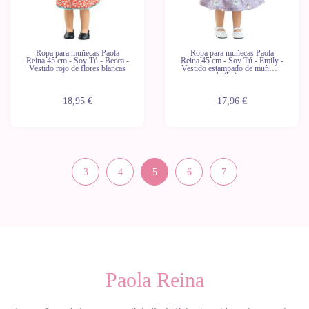
Ropa para muñecas Paola
Ropa para muñecas Paola
Reina 45 cm - Soy Tú - Becca -
Reina 45 cm - Soy Tú - Emily -
Vestido rojo de flores blancas
Vestido estampado de muñecas
bailarinas
18,95 €
17,96 €
3
4
5
6
7
Paola Reina