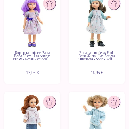
Ropa para muñecas Paola
Ropa para muñecas Paola
Reina 32 cm - Las Amigas
Reina 32 cm - Las Amigas
Funky - Kechu - Vestido lila
Articuladas - Sofía - Vestido
con estampado de muñecas
azul estampado de patos
17,96 €
16,95 €