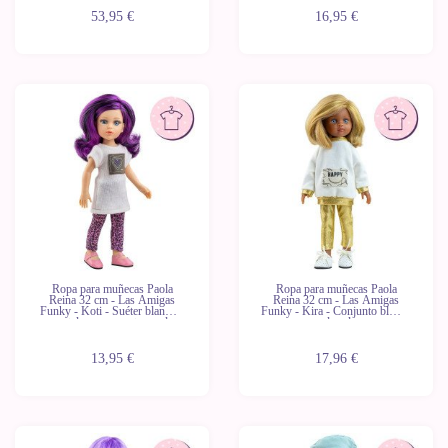
53,95 €
16,95 €
Ropa para muñecas Paola
Ropa para muñecas Paola
Reina 32 cm - Las Amigas
Reina 32 cm - Las Amigas
Funky - Koti - Suéter blanco y
Funky - Kira - Conjunto blanco
pantalones con estampado
y dorado
animal
13,95 €
17,96 €