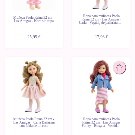
Ropa para muñecas Paola
Muñeca Paola Reina 32 cm -
Reina 32 cm - Las Amigas -
Las Amigas - Nora sin ropa
Carla - Vestido de bailarina con
falda de tul rosa
25,95 €
17,96 €
Muñeca Paola Reina 32 cm -
Ropa para muñecas Paola
Las Amigas - Carla Bailarina
Reina 32 cm - Las Amigas
con falda de tul rosa
Funky - Roxana - Vestido a
rayas rosas y chaqueta vaquera