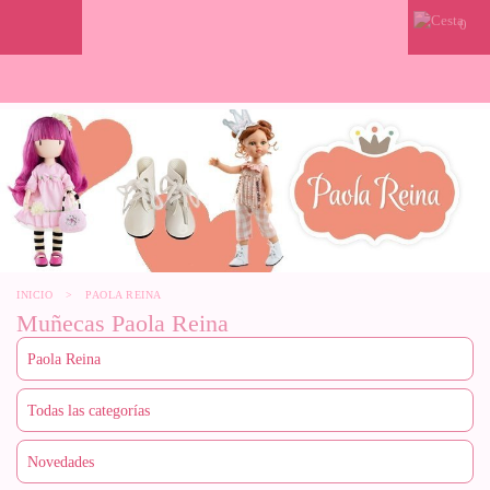
0
INICIO
>
PAOLA REINA
Muñecas Paola Reina