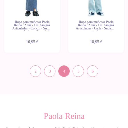
Ropa para muñecas Paola
Ropa para muñecas Paola
Reina 32 cm - Las Amigas
Reina 32 cm - Las Amigas
Articuladas - Conchi - Suéter
Articuladas - Carla - Sudadera
estampado de ovejitas y falda
con estampado de osos polares
vaquera
16,95 €
18,95 €
2
3
4
5
6
Paola Reina