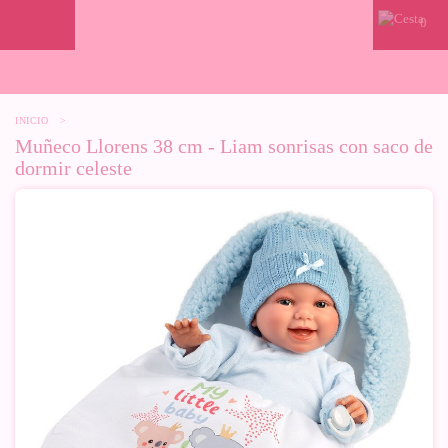
0
INICIO
>
Muñeco Llorens 38 cm - Liam sonrisas con saco de
dormir celeste