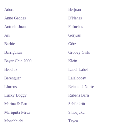
Adora
Berjuan
Anne Geddes
D'Nenes
Antonio Juan
Fofuchas
Así
Gorjuss
Barbie
Götz
Barriguitas
Groovy Girls
Bayer Chic 2000
Klein
Bebelux
Label Label
Berenguer
Lalaloopsy
Llorens
Reina del Norte
Lucky Doggy
Rubens Barn
Marina & Pau
Schildkröt
Mariquita Pérez
Shibajuku
Monchhichi
Tryco