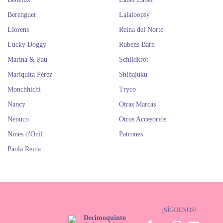
Berenguer
Lalaloopsy
Llorens
Reina del Norte
Lucky Doggy
Rubens Barn
Marina & Pau
Schildkröt
Mariquita Pérez
Shibajuku
Monchhichi
Tryco
Nancy
Otras Marcas
Nenuco
Otros Accesorios
Nines d'Onil
Patrones
Paola Reina
¡SÍGUENOS!
Decimoquinto