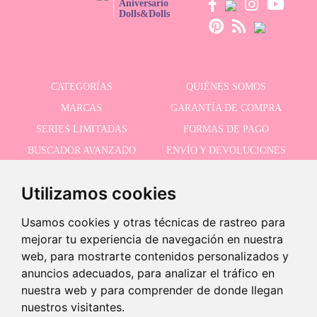
Aniversario
Dolls&Dolls
CATEGORÍAS
QUIÉNES SOMOS
MARCAS
GARANTÍA DE COMPRA
SERIES LIMITADAS
FORMAS DE PAGO
BUSCADOR AVANZADO
ENVÍO Y DEVOLUCIONES
OFERTAS
CONTACTO
Utilizamos cookies
Usamos cookies y otras técnicas de rastreo para
RECIBE NUESTRAS ÚLTIMAS NOVEDADES
mejorar tu experiencia de navegación en nuestra
web, para mostrarte contenidos personalizados y
anuncios adecuados, para analizar el tráfico en
nuestra web y para comprender de donde llegan
Acepto la política de privacidad
nuestros visitantes.