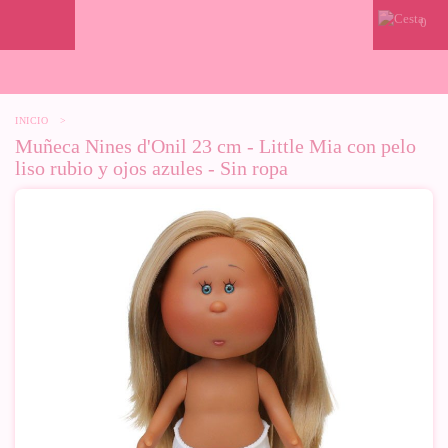
0
INICIO
>
Muñeca Nines d'Onil 23 cm - Little Mia con pelo
liso rubio y ojos azules - Sin ropa