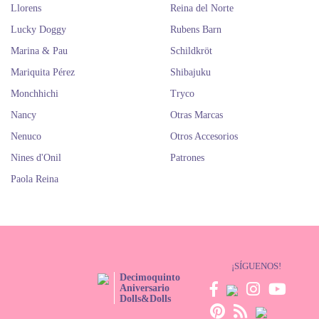
Llorens
Reina del Norte
Lucky Doggy
Rubens Barn
Marina & Pau
Schildkröt
Mariquita Pérez
Shibajuku
Monchhichi
Tryco
Nancy
Otras Marcas
Nenuco
Otros Accesorios
Nines d'Onil
Patrones
Paola Reina
¡SÍGUENOS!
Decimoquinto
Aniversario
Dolls&Dolls