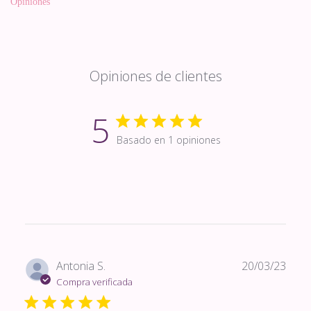
Opiniones
Opiniones de clientes
5
Basado en 1 opiniones
Fech
Antonia S.
20/03/23
de
Compra verificada
publi