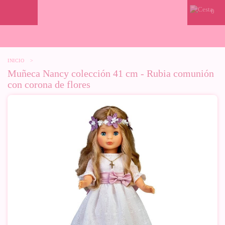
0
INICIO
>
Muñeca Nancy colección 41 cm - Rubia comunión
con corona de flores