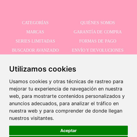
CATEGORÍAS
QUIÉNES SOMOS
MARCAS
GARANTÍA DE COMPRA
SERIES LIMITADAS
FORMAS DE PAGO
BUSCADOR AVANZADO
ENVÍO Y DEVOLUCIONES
OFERTAS
CONTACTO
Utilizamos cookies
Usamos cookies y otras técnicas de rastreo para
RECIBE NUESTRAS ÚLTIMAS NOVEDADES
mejorar tu experiencia de navegación en nuestra
web, para mostrarte contenidos personalizados y
anuncios adecuados, para analizar el tráfico en
nuestra web y para comprender de donde llegan
Acepto la política de privacidad
nuestros visitantes.
Producto descatalogado
Este producto ha sido descatalogado pero puedes ver productos
Aceptar
similares usando el siguiente botón